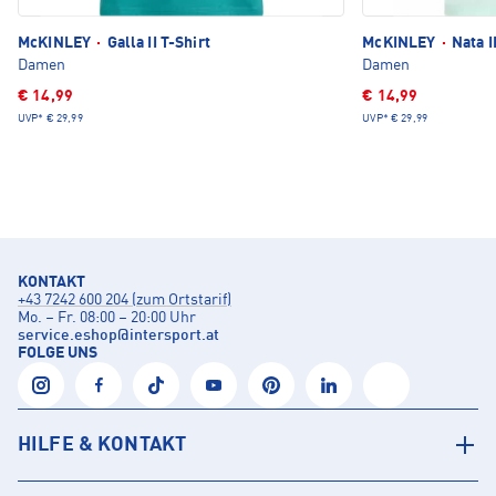
McKINLEY
·
Galla II T-Shirt
McKINLEY
·
Nata I
Damen
Damen
€ 14,99
€ 14,99
UVP*
€ 29,99
UVP*
€ 29,99
KONTAKT
+43 7242 600 204 (zum Ortstarif)
Mo. – Fr. 08:00 – 20:00 Uhr
service.eshop
@
intersport.at
FOLGE UNS
HILFE & KONTAKT