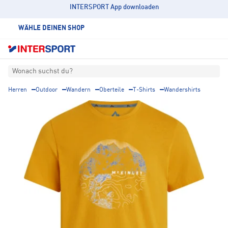
INTERSPORT App downloaden
WÄHLE DEINEN SHOP
Wonach suchst du?
Herren
Outdoor
Wandern
Oberteile
T-Shirts
Wandershirts