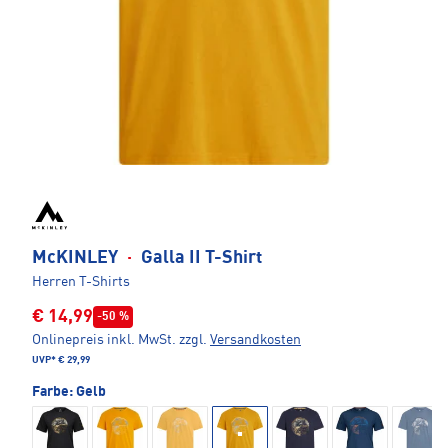
McKINLEY
·
Galla II T-Shirt
Herren T-Shirts
€ 14,99
-50 %
Onlinepreis inkl. MwSt.
zzgl.
Versandkosten
UVP*
€ 29,99
Farbe:
Gelb