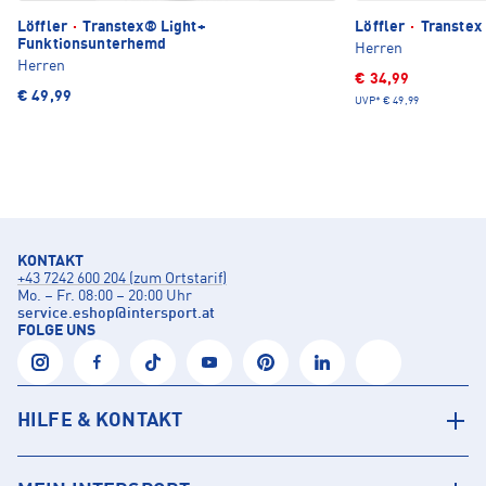
Löffler
·
Transtex® Light+
Löffler
·
Transtex
Funktionsunterhemd
Herren
Herren
€ 34,99
€ 49,99
UVP*
€ 49,99
KONTAKT
+43 7242 600 204 (zum Ortstarif)
Mo. – Fr. 08:00 – 20:00 Uhr
service.eshop
@
intersport.at
FOLGE UNS
HILFE & KONTAKT