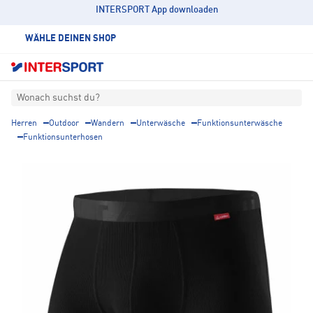
INTERSPORT App downloaden
WÄHLE DEINEN SHOP
Wonach suchst du?
Herren
Outdoor
Wandern
Unterwäsche
Funktionsunterwäsche
Funktionsunterhosen