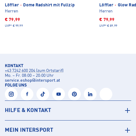
Löffler
·
Dome Radshirt mit Fullzip
Löffler
·
Glow Rads
Herren
Herren
€ 79,99
€ 79,99
UVP*
€ 99,99
UVP*
€ 89,99
KONTAKT
+43 7242 600 204 (zum Ortstarif)
Mo. – Fr. 08:00 – 20:00 Uhr
service.eshop
@
intersport.at
FOLGE UNS
HILFE & KONTAKT
MEIN INTERSPORT