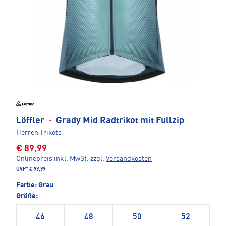
Löffler
·
Grady Mid Radtrikot mit Fullzip
Herren Trikots
€ 89,99
Onlinepreis inkl. MwSt.
zzgl.
Versandkosten
UVP*
€ 99,99
Farbe:
Grau
Größe:
46
48
50
52