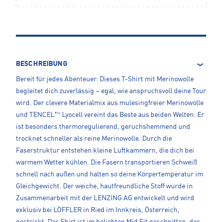
BESCHREIBUNG
Bereit für jedes Abenteuer: Dieses T-Shirt mit Merinowolle
begleitet dich zuverlässig – egal, wie anspruchsvoll deine Tour
wird. Der clevere Materialmix aus mulesingfreier Merinowolle
und TENCEL™ Lyocell vereint das Beste aus beiden Welten: Er
ist besonders thermoregulierend, geruchshemmend und
trocknet schneller als reine Merinowolle. Durch die
Faserstruktur entstehen kleine Luftkammern, die dich bei
warmem Wetter kühlen. Die Fasern transportieren Schweiß
schnell nach außen und halten so deine Körpertemperatur im
Gleichgewicht. Der weiche, hautfreundliche Stoff wurde in
Zusammenarbeit mit der LENZING AG entwickelt und wird
exklusiv bei LÖFFLER in Ried im Innkreis, Österreich,
gestrickt. Das Shirt ist im beliebten Mid Fit geschnitten, der