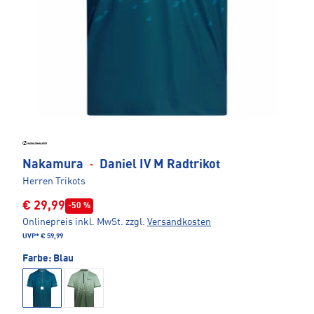
Nakamura
·
Daniel IV M Radtrikot
Herren Trikots
€ 29,99
-50 %
Onlinepreis inkl. MwSt.
zzgl.
Versandkosten
UVP*
€ 59,99
Farbe:
Blau