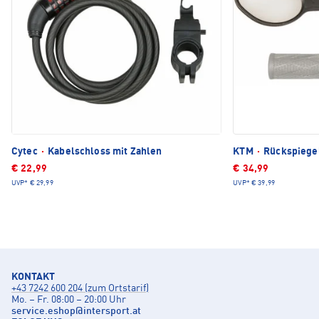
Cytec
·
Kabelschloss mit Zahlen
KTM
·
Rückspiege
€ 22,99
€ 34,99
UVP*
€ 29,99
UVP*
€ 39,99
KONTAKT
+43 7242 600 204 (zum Ortstarif)
Mo. – Fr. 08:00 – 20:00 Uhr
service.eshop
@
intersport.at