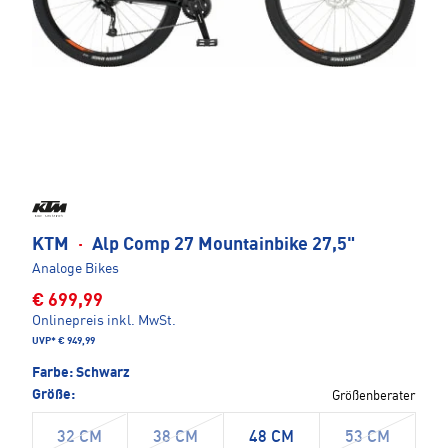
KTM
·
Alp Comp 27 Mountainbike 27,5"
Analoge Bikes
€ 699,99
Onlinepreis inkl. MwSt.
UVP*
€ 949,99
Farbe:
Schwarz
Größe:
Größenberater
32 CM
38 CM
48 CM
53 CM