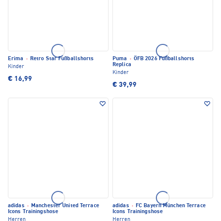
Erima
·
Retro Star Fußballshorts
Puma
·
ÖFB 2026 Fußballshorts
Replica
Kinder
Kinder
€ 16,99
€ 39,99
adidas
·
Manchester United Terrace
adidas
·
FC Bayern München Terrace
Icons Trainingshose
Icons Trainingshose
Herren
Herren