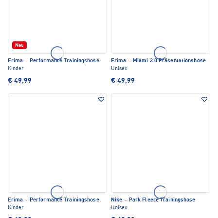
Neu
Erima
·
Performance Trainingshose
Erima
·
Miami 3.0 Präsentationshose
Kinder
Unisex
€ 49,99
€ 49,99
Erima
·
Performance Trainingshose
Nike
·
Park Fleece Trainingshose
Kinder
Unisex