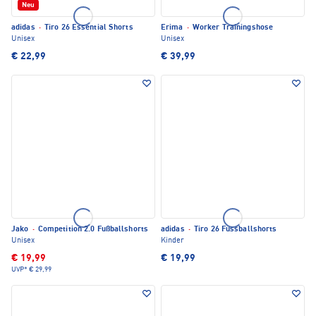
Neu
adidas
·
Tiro 26 Essential Shorts
Erima
·
Worker Trainingshose
Unisex
Unisex
€ 22,99
€ 39,99
Jako
·
Competition 2.0 Fußballshorts
adidas
·
Tiro 26 Fussballshorts
Unisex
Kinder
€ 19,99
€ 19,99
UVP*
€ 29,99