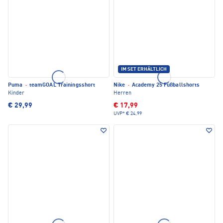
IM SET ERHÄLTLICH
Puma
·
teamGOAL Trainingsshort
Nike
·
Academy 25 Fußballshorts
Kinder
Herren
€ 29,99
€ 17,99
UVP*
€ 24,99