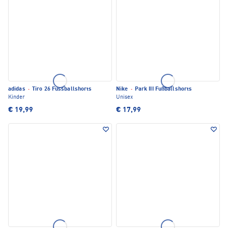
adidas
·
Tiro 26 Fussballshorts
Nike
·
Park III Fußballshorts
Kinder
Unisex
€ 19,99
€ 17,99