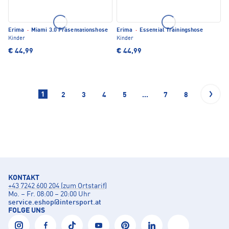
Erima
·
Miami 3.0 Präsentationshose
Erima
·
Essential Trainingshose
Kinder
Kinder
€ 44,99
€ 44,99
1
2
3
4
5
...
7
8
KONTAKT
+43 7242 600 204 (zum Ortstarif)
Mo. – Fr. 08:00 – 20:00 Uhr
service.eshop
@
intersport.at
FOLGE UNS