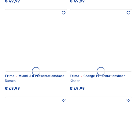
€ 49,99
€ 49,99
Erima
·
Miami 3.0 Präsentationshose
Erima
·
Change Präsentationshose
Damen
Kinder
€ 49,99
€ 49,99