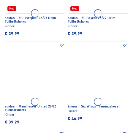
Neu
Neu
adidas
·
FC Liverpool 26/27 Heim
adidas
·
FC Bayern 26/27 Heim
Fußballshorts
Fußballshorts
Kinder
Kinder
€ 39,99
€ 39,99
adidas
·
Manchester United 25/26
Erima
·
Six Wings Trainingshose
Fußballshorts
Unisex
Kinder
€ 46,99
€ 39,99