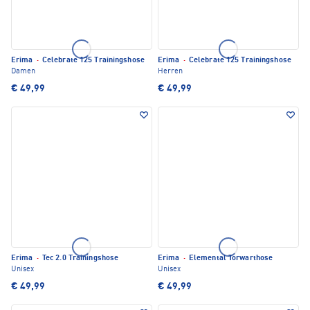
Erima
·
Celebrate 125 Trainingshose
Erima
·
Celebrate 125 Trainingshose
Damen
Herren
€ 49,99
€ 49,99
Erima
·
Tec 2.0 Trainingshose
Erima
·
Elemental Torwarthose
Unisex
Unisex
€ 49,99
€ 49,99