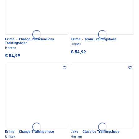
Erima
·
Change Präsentations
Erima
·
Team Trainingshose
Trainingshose
Unisex
Herren
€ 54,99
€ 54,99
Erima
·
Change Trainingshose
Jako
·
Classico Trainingshose
Unisex
Herren