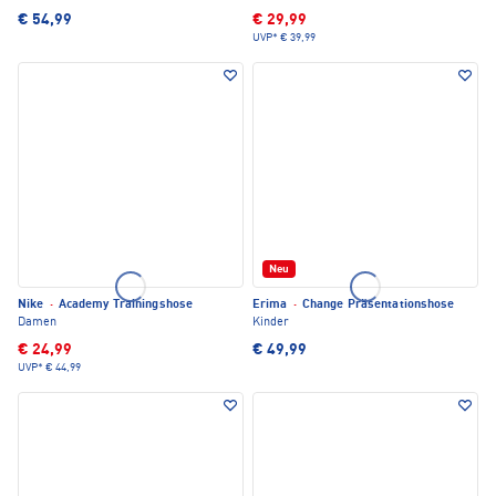
€ 54,99
€ 29,99
UVP*
€ 39,99
Neu
Nike
·
Academy Trainingshose
Erima
·
Change Präsentationshose
Damen
Kinder
€ 24,99
€ 49,99
UVP*
€ 44,99