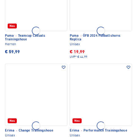
Neu
Puma
·
Teamcup Casuals
Puma
·
ÖFB 2024 Fußballshorts
Trainingshose
Replica
Herren
Unisex
€ 59,99
€ 19,99
UVP*
€ 44,99
Neu
Neu
Erima
·
Change Trainingshose
Erima
·
Performance Trainingshose
Unisex
Unisex