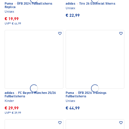
Puma
·
ÖFB 2024 Fußballshorts
adidas
·
Tiro 26 Essential Shorts
Replica
Unisex
Unisex
€ 22,99
€ 19,99
UVP*
€ 44,99
adidas
·
FC Bayern München 25/26
Puma
·
ÖFB 2026 Trainings
Fußballshorts
Fußballshorts
Kinder
Unisex
€ 29,99
€ 44,99
UVP*
€ 39,99