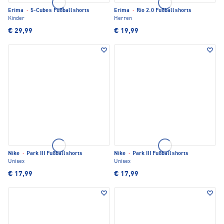
Erima
·
5-Cubes Fußballshorts
Erima
·
Rio 2.0 Fußballshorts
Kinder
Herren
€ 29,99
€ 19,99
Nike
·
Park III Fußballshorts
Nike
·
Park III Fußballshorts
Unisex
Unisex
€ 17,99
€ 17,99