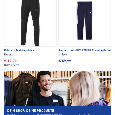
Erima
·
Trainingshose
Puma
·
teamEVOSTRIPE Trainingshose
Unisex
Unisex
€ 19,99
€ 59,99
UVP*
€ 34,99
DEIN SHOP. DEINE PRODUKTE.