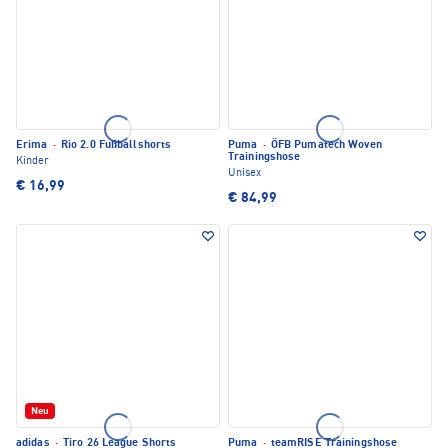
Erima
·
Rio 2.0 Fußballshorts
Puma
·
ÖFB Pumatech Woven
Trainingshose
Kinder
Unisex
€ 16,99
€ 84,99
Neu
adidas
·
Tiro 26 League Shorts
Puma
·
teamRISE Trainingshose