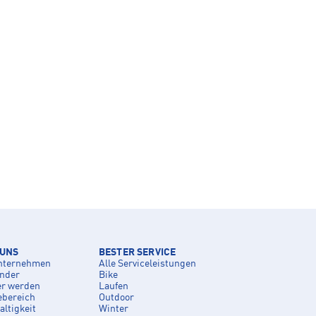
 UNS
BESTER SERVICE
nternehmen
Alle Serviceleistungen
inder
Bike
er werden
Laufen
ebereich
Outdoor
ltigkeit
Winter