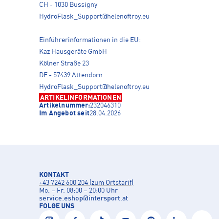
CH - 1030 Bussigny
HydroFlask_Support@helenoftroy.eu
Einführerinformationen in die EU:
Kaz Hausgeräte GmbH
Kölner Straße 23
DE - 57439 Attendorn
HydroFlask_Support@helenoftroy.eu
ARTIKELINFORMATIONEN
Artikelnummer:
232046310
Im Angebot seit
28.04.2026
KONTAKT
+43 7242 600 204 (zum Ortstarif)
Mo. – Fr. 08:00 – 20:00 Uhr
service.eshop
@
intersport.at
FOLGE UNS