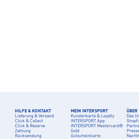
HILFE & KONTAKT
MEIN INTERSPORT
ÜBER
Lieferung & Versand
Kundenkarte & Loyalty
Das U
Click & Collect
INTERSPORT App
Shopf
Click & Reserve
INTERSPORT Mastercard®
Partn
Zahlung
Gold
Press
Rücksendung
Gutscheinkarte
Nachha