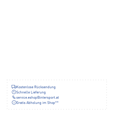
Kostenlose Rücksendung
Schnelle Lieferung
service.eshop
@
intersport.at
Gratis Abholung im Shop**