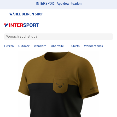
INTERSPORT App downloaden
WÄHLE DEINEN SHOP
Wonach suchst du?
Herren
Outdoor
Wandern
Oberteile
T-Shirts
Wandershirts