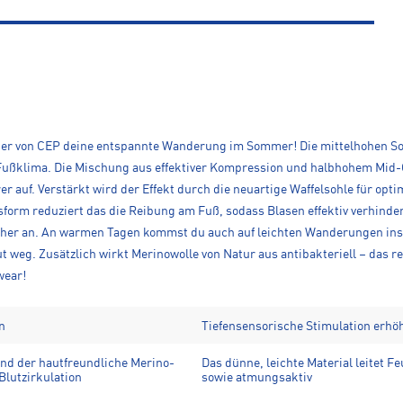
er von CEP deine entspannte Wanderung im Sommer! Die mittelhohen Sock
ußklima. Die Mischung aus effektiver Kompression und halbhohem Mid-Cu
er auf. Verstärkt wird der Effekt durch die neuartige Waffelsohle für opt
rm reduziert das die Reibung am Fuß, sodass Blasen effektiv verhinder
cher an. An warmen Tagen kommst du auch auf leichten Wanderungen ins
 weg. Zusätzlich wirkt Merinowolle von Natur aus antibakteriell – das r
wear!
n
Tiefensensorische Stimulation erhöh
nd der hautfreundliche Merino-
Das dünne, leichte Material leitet F
Blutzirkulation
sowie atmungsaktiv