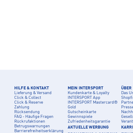
HILFE & KONTAKT
MEIN INTERSPORT
ÜBER
Lieferung & Versand
Kundenkarte & Loyalty
Das U
Click & Collect
INTERSPORT App
Shopf
Click & Reserve
INTERSPORT Mastercard®
Partn
Zahlung
Gold
Press
Rücksendung
Gutscheinkarte
Nachha
FAQ - Häufige Fragen
Gewinnspiele
Gesell
Rückrufaktionen
Zufriedenheitsgarantie
Veran
Betrugswarnungen
AKTUELLE WERBUNG
KARRI
Barrierefreiheitserklärung