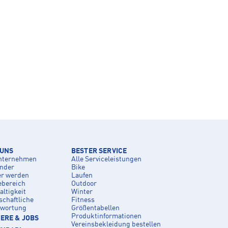
 UNS
BESTER SERVICE
nternehmen
Alle Serviceleistungen
inder
Bike
er werden
Laufen
ebereich
Outdoor
ltigkeit
Winter
schaftliche
Fitness
twortung
Größentabellen
Produktinformationen
ERE & JOBS
Vereinsbekleidung bestellen