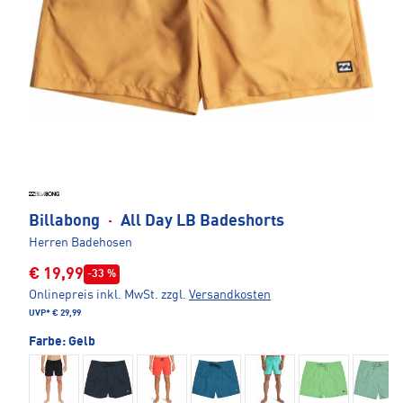
Billabong
·
All Day LB Badeshorts
Herren Badehosen
€ 19,99
-33 %
Onlinepreis inkl. MwSt.
zzgl.
Versandkosten
UVP*
€ 29,99
Farbe:
Gelb