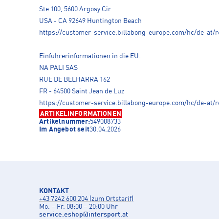
Ste 100, 5600 Argosy Cir
USA - CA 92649 Huntington Beach
https://customer-service.billabong-europe.com/hc/de-at/
Einführerinformationen in die EU:
NA PALI SAS
RUE DE BELHARRA 162
FR - 64500 Saint Jean de Luz
https://customer-service.billabong-europe.com/hc/de-at/
ARTIKELINFORMATIONEN
Artikelnummer:
549008733
Im Angebot seit
30.04.2026
KONTAKT
+43 7242 600 204 (zum Ortstarif)
Mo. – Fr. 08:00 – 20:00 Uhr
service.eshop
@
intersport.at