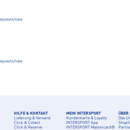
requests/new
requests/new
HILFE & KONTAKT
MEIN INTERSPORT
ÜBER
Lieferung & Versand
Kundenkarte & Loyalty
Das U
Click & Collect
INTERSPORT App
Shopf
Click & Reserve
INTERSPORT Mastercard®
Partn