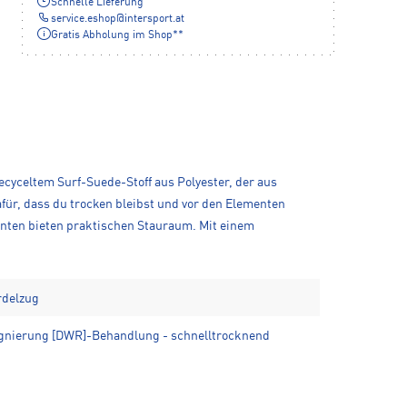
Schnelle Lieferung
service.eshop
@
intersport.at
Gratis Abholung im Shop**
ecyceltem Surf-Suede-Stoff aus Polyester, der aus
ür, dass du trocken bleibst und vor den Elementen
hinten bieten praktischen Stauraum. Mit einem
rdelzug
gnierung [DWR]-Behandlung - schnelltrocknend