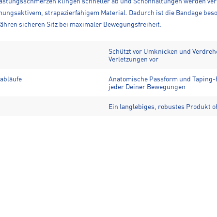
rlastungsschmerzen klingen schneller ab und Schonhaltungen werden ver
mungsaktivem, strapazierfähigem Material. Dadurch ist die Bandage bes
ähren sicheren Sitz bei maximaler Bewegungsfreiheit.
Schützt vor Umknicken und Verdreh
Verletzungen vor
abläufe
Anatomische Passform und Taping-B
jeder Deiner Bewegungen
Ein langlebiges, robustes Produkt o