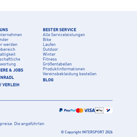
 UNS
BESTER SERVICE
nternehmen
Alle Serviceleistungen
inder
Bike
er werden
Laufen
ebereich
Outdoor
ltigkeit
Winter
schaftliche
Fitness
twortung
Größentabellen
Produktinformationen
ERE & JOBS
Vereinsbekleidung bestellen
ENRADL
BLOG
/ VERLEIH
preise. Die angeführten
© Copyright INTERSPORT 2026