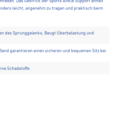
mieden. Das Gestrick der Sports Ankle Support ähnelt
onders leicht, angenehm zu tragen und praktisch beim
en des Sprunggelenks, Beugt Überbelastung und
and garantieren einen sicheren und bequemen Sitz bei
hne Schadstoffe