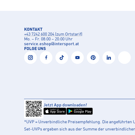
KONTAKT
+43 7242 600 204 (zum Ortstarif)
Mo. – Fr. 08:00 – 20:00 Uhr
service.eshop
@
intersport.at
FOLGE UNS
Jetzt App downloaden!
Laden im
Jetzt bei
App Store
Google Play
*UVP = Unverbindliche Preisempfehlung. Die angeführten UV
Set-UVPs ergeben sich aus der Summe der unverbindlichen L