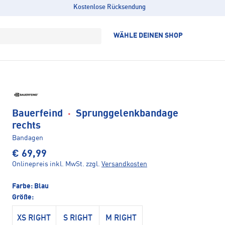
Kostenlose Rücksendung
WÄHLE DEINEN SHOP
Bauerfeind
·
Sprunggelenkbandage
rechts
Bandagen
€ 69,99
Onlinepreis inkl. MwSt.
zzgl.
Versandkosten
Farbe:
Blau
Größe:
XS RIGHT
S RIGHT
M RIGHT