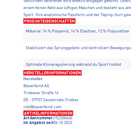
Seitlichem Verdrehen wird effektiv entgegen gewirkt. Übe
einem feinen Netz aus luftigen Maschen und besteht aus at
Sport. Ihre anatomische Passform und der Taping-Gurt gew
PRODUKTEIGENSCHAFTEN
Material: 74 % Polyamid, 14 % Elasthan, 12 % Polyurethan
Stabilisiert das Sprunggelenk und kontrolliert Bewegungs
Optimale Klimaregulierung während du Sport treibst
HERSTELLERINFORMATIONEN
Hersteller
Bauerfeind AG
Triebeser Straße 16
DE - 07937 Zeulenroda-Triebes
info@bauerfeind.com
ARTIKELINFORMATIONEN
Artikelnummer:
152300640
Im Angebot seit
06.10.2023