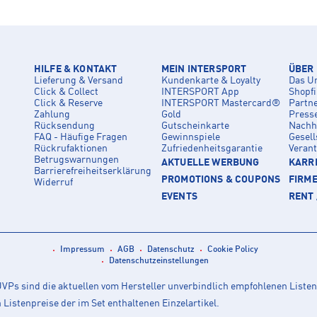
HILFE & KONTAKT
MEIN INTERSPORT
ÜBER
Lieferung & Versand
Kundenkarte & Loyalty
Das U
Click & Collect
INTERSPORT App
Shopf
Click & Reserve
INTERSPORT Mastercard®
Partn
Zahlung
Gold
Press
Rücksendung
Gutscheinkarte
Nachha
FAQ - Häufige Fragen
Gewinnspiele
Gesell
Rückrufaktionen
Zufriedenheitsgarantie
Veran
Betrugswarnungen
AKTUELLE WERBUNG
KARRI
Barrierefreiheitserklärung
PROMOTIONS & COUPONS
FIRM
Widerruf
EVENTS
RENT 
Impressum
AGB
Datenschutz
Cookie Policy
Datenschutzeinstellungen
Ps sind die aktuellen vom Hersteller unverbindlich empfohlenen Listen
istenpreise der im Set enthaltenen Einzelartikel.