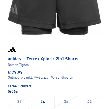
adidas
·
Terrex Xploric 2in1 Shorts
Damen Tights
€ 79,99
Onlinepreis inkl. MwSt.
zzgl.
Versandkosten
Farbe:
Schwarz
Größe:
32
34
36
44