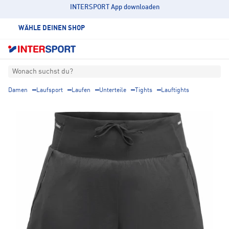
INTERSPORT App downloaden
WÄHLE DEINEN SHOP
Wonach suchst du?
Damen
Laufsport
Laufen
Unterteile
Tights
Lauftights