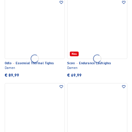
Neu
Odlo
·
Essential Thermal Tights
Scott
·
Endurance Lauftights
Damen
Damen
€ 89,99
€ 69,99