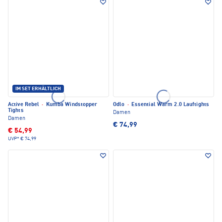
IM SET ERHÄLTLICH
Active Rebel
·
Kumba Windstopper
Odlo
·
Essential Warm 2.0 Lauftights
Tights
Damen
Damen
€ 74,99
€ 54,99
UVP*
€ 74,99