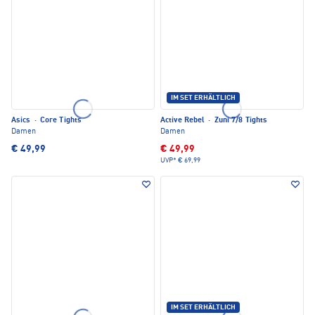
IM SET ERHÄLTLICH
Asics
·
Core Tights
Active Rebel
·
Zuni 7/8 Tights
Damen
Damen
€ 49,99
€ 49,99
UVP*
€ 69,99
IM SET ERHÄLTLICH