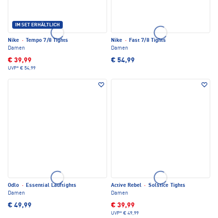
IM SET ERHÄLTLICH
Nike
·
Tempo 7/8 Tights
Nike
·
Fast 7/8 Tights
Damen
Damen
€ 39,99
€ 54,99
UVP*
€ 54,99
Odlo
·
Essential Lauftights
Active Rebel
·
Solstice Tights
Damen
Damen
€ 49,99
€ 39,99
UVP*
€ 49,99