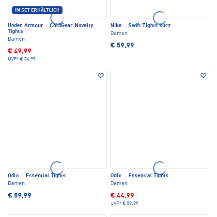
IM SET ERHÄLTLICH
Under Armour
·
ColdGear Novelty
Nike
·
Swift Tights kurz
Tights
Damen
Damen
€ 59,99
€ 49,99
UVP*
€ 74,99
Odlo
·
Essential Tights
Odlo
·
Essential Tights
Damen
Damen
€ 59,99
€ 44,99
UVP*
€ 59,99