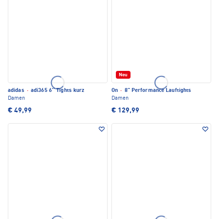
Neu
adidas
·
adi365 6'' Tights kurz
On
·
8" Performance Lauftights
Damen
Damen
€ 49,99
€ 129,99