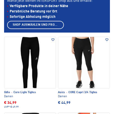
Wähle jetzt deinen INTERSPORT Shop aus und erhalte:
Verfügbare Produkte in deiner Nähe
Persönliche Beratung vor Ort
Sofortige Abholung möglich
SHOP AUSWÄHLEN UND PRODUKTE ANZEIGEN
Odlo
·
Core Light Tights
Asics
·
CORE Capri 3/4 Tights
Damen
Damen
€ 34,99
€ 44,99
UVP*
€ 49,99