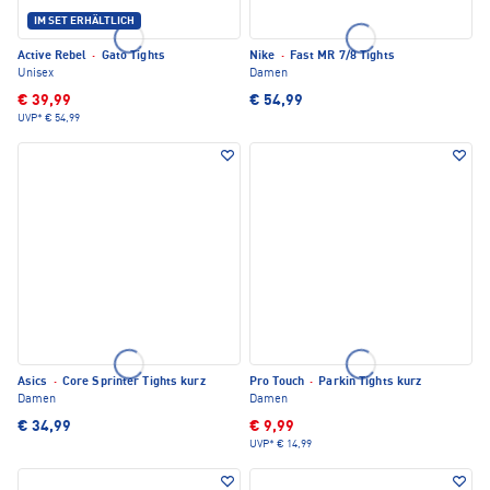
IM SET ERHÄLTLICH
Active Rebel
·
Gato Tights
Nike
·
Fast MR 7/8 Tights
Unisex
Damen
€ 39,99
€ 54,99
UVP*
€ 54,99
Asics
·
Core Sprinter Tights kurz
Pro Touch
·
Parkin Tights kurz
Damen
Damen
€ 34,99
€ 9,99
UVP*
€ 14,99