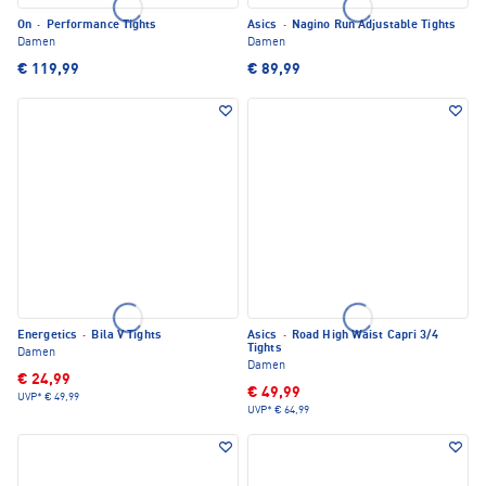
On
·
Performance Tights
Asics
·
Nagino Run Adjustable Tights
Damen
Damen
€ 119,99
€ 89,99
Energetics
·
Bila V Tights
Asics
·
Road High Waist Capri 3/4
Tights
Damen
Damen
€ 24,99
€ 49,99
UVP*
€ 49,99
UVP*
€ 64,99