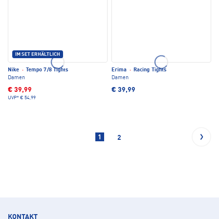
IM SET ERHÄLTLICH
Nike
·
Tempo 7/8 Tights
Erima
·
Racing Tights
Damen
Damen
€ 39,99
€ 39,99
UVP*
€ 54,99
1
2
KONTAKT