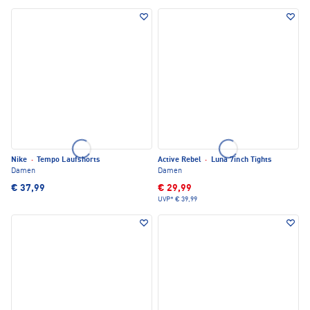
Nike
·
Tempo Laufshorts
Active Rebel
·
Luna 7inch Tights
Damen
Damen
€ 37,99
€ 29,99
UVP*
€ 39,99