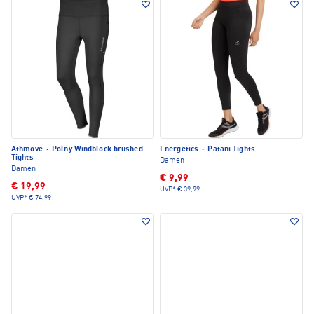
Athmove
·
Polny Windblock brushed
Energetics
·
Patani Tights
Tights
Damen
Damen
€ 9,99
€ 19,99
UVP*
€ 39,99
UVP*
€ 74,99