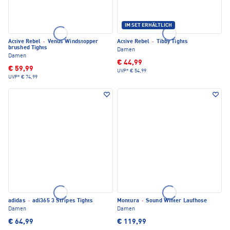
IM SET ERHÄLTLICH
Active Rebel
·
Venus Windstopper
Active Rebel
·
Tibby Tights
brushed Tights
Damen
Damen
€ 44,99
€ 59,99
UVP*
€ 54,99
UVP*
€ 74,99
adidas
·
adi365 3 Stripes Tights
Montura
·
Sound Winter Laufhose
Damen
Damen
€ 64,99
€ 119,99