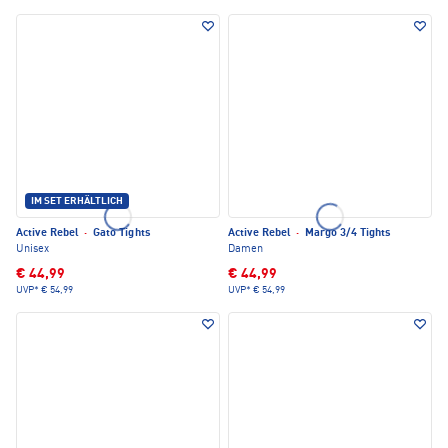
IM SET ERHÄLTLICH
Active Rebel
·
Gato Tights
Active Rebel
·
Margo 3/4 Tights
Unisex
Damen
€ 44,99
€ 44,99
UVP*
€ 54,99
UVP*
€ 54,99