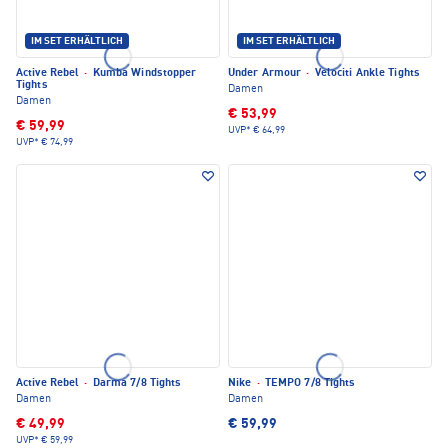
IM SET ERHÄLTLICH
IM SET ERHÄLTLICH
Active Rebel
·
Kumba Windstopper
Under Armour
·
Velociti Ankle Tights
Tights
Damen
Damen
€ 53,99
€ 59,99
UVP*
€ 64,99
UVP*
€ 74,99
Active Rebel
·
Darma 7/8 Tights
Nike
·
TEMPO 7/8 Tights
Damen
Damen
€ 49,99
€ 59,99
UVP*
€ 59,99