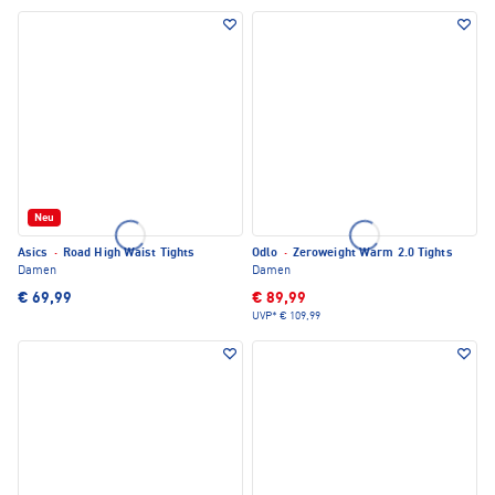
Neu
Asics
·
Road High Waist Tights
Odlo
·
Zeroweight Warm 2.0 Tights
Damen
Damen
€ 69,99
€ 89,99
UVP*
€ 109,99