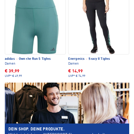
adidas
·
Own the Run 5 Tights
Energetics
·
Stacy II Tights
Damen
Damen
€ 39,99
€ 14,99
UVP*
€ 49,99
UVP*
€ 74,99
DEIN SHOP. DEINE PRODUKTE.