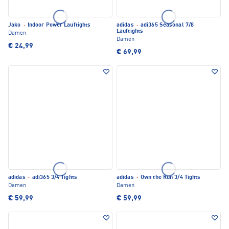
Jako
·
Indoor Power Lauftights
adidas
·
adi365 Seasonal 7/8
Lauftights
Damen
Damen
€ 24,99
€ 69,99
adidas
·
adi365 3/4 Tights
adidas
·
Own the Run 3/4 Tights
Damen
Damen
€ 59,99
€ 59,99