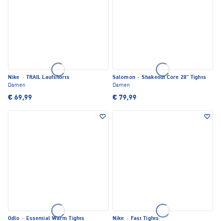
Nike
·
TRAIL Laufshorts
Salomon
·
Shakeout Core 28" Tights
Damen
Damen
€ 69,99
€ 79,99
Odlo
·
Essential Warm Tights
Nike
·
Fast Tights