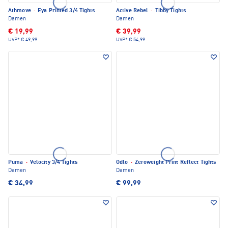
Athmove
·
Eya Printed 3/4 Tights
Active Rebel
·
Tibby Tights
Damen
Damen
€ 19,99
€ 39,99
UVP*
€ 49,99
UVP*
€ 54,99
Puma
·
Velocity 3/4 Tights
Odlo
·
Zeroweight Print Reflect Tights
Damen
Damen
€ 34,99
€ 99,99