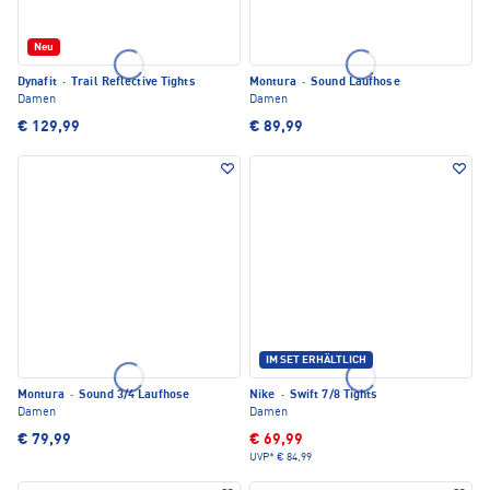
Neu
Dynafit
·
Trail Reflective Tights
Montura
·
Sound Laufhose
Damen
Damen
€ 129,99
€ 89,99
IM SET ERHÄLTLICH
Montura
·
Sound 3/4 Laufhose
Nike
·
Swift 7/8 Tights
Damen
Damen
€ 79,99
€ 69,99
UVP*
€ 84,99