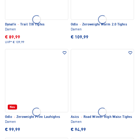
Dynafit
·
Trail 7/8 Tights
Odlo
·
Zeroweight Warm 2.0 Tights
Damen
Damen
€ 89,99
€ 109,99
UVP*
€ 109,99
Neu
Odlo
·
Zeroweight Print Lauftights
Asics
·
Road Winter High Waist Tights
Damen
Damen
€ 99,99
€ 94,99