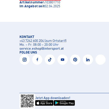
Artikelnummer:
103801710
Im Angebot seit
02.04.2025
KONTAKT
+43 7242 600 204 (zum Ortstarif)
Mo. – Fr. 08:00 – 20:00 Uhr
service.eshop
@
intersport.at
FOLGE UNS
Jetzt App downloaden!
Laden im
Jetzt bei
App Store
Google Play