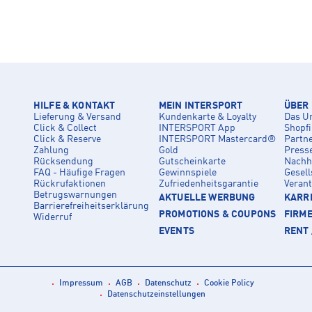
HILFE & KONTAKT
MEIN INTERSPORT
ÜBER
Lieferung & Versand
Kundenkarte & Loyalty
Das U
Click & Collect
INTERSPORT App
Shopf
Click & Reserve
INTERSPORT Mastercard®
Partn
Zahlung
Gold
Press
Rücksendung
Gutscheinkarte
Nachha
FAQ - Häufige Fragen
Gewinnspiele
Gesell
Rückrufaktionen
Zufriedenheitsgarantie
Veran
Betrugswarnungen
AKTUELLE WERBUNG
KARRI
Barrierefreiheitserklärung
PROMOTIONS & COUPONS
FIRM
Widerruf
EVENTS
RENT 
Impressum
AGB
Datenschutz
Cookie Policy
Datenschutzeinstellungen