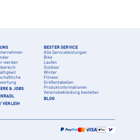
 UNS
BESTER SERVICE
nternehmen
Alle Serviceleistungen
inder
Bike
er werden
Laufen
ebereich
Outdoor
ltigkeit
Winter
schaftliche
Fitness
twortung
Größentabellen
Produktinformationen
ERE & JOBS
Vereinsbekleidung bestellen
ENRADL
BLOG
/ VERLEIH