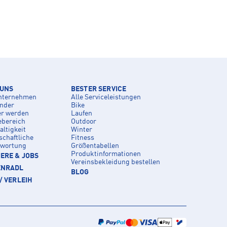
 UNS
BESTER SERVICE
nternehmen
Alle Serviceleistungen
inder
Bike
er werden
Laufen
ebereich
Outdoor
ltigkeit
Winter
schaftliche
Fitness
twortung
Größentabellen
Produktinformationen
ERE & JOBS
Vereinsbekleidung bestellen
ENRADL
BLOG
/ VERLEIH