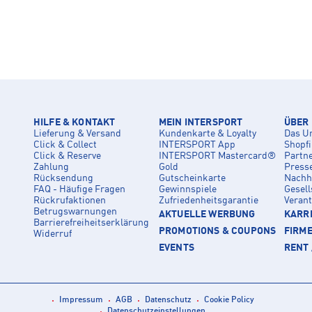
HILFE & KONTAKT
MEIN INTERSPORT
ÜBER
Lieferung & Versand
Kundenkarte & Loyalty
Das U
Click & Collect
INTERSPORT App
Shopf
Click & Reserve
INTERSPORT Mastercard®
Partn
Zahlung
Gold
Press
Rücksendung
Gutscheinkarte
Nachha
FAQ - Häufige Fragen
Gewinnspiele
Gesell
Rückrufaktionen
Zufriedenheitsgarantie
Veran
Betrugswarnungen
AKTUELLE WERBUNG
KARRI
Barrierefreiheitserklärung
PROMOTIONS & COUPONS
FIRM
Widerruf
EVENTS
RENT 
Impressum
AGB
Datenschutz
Cookie Policy
Datenschutzeinstellungen