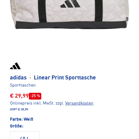
adidas
·
Linear Print Sporttasche
Sporttaschen
€ 29,99
-25 %
Onlinepreis inkl. MwSt.
zzgl.
Versandkosten
UVP*
€ 39,99
Farbe:
Weiß
Größe: