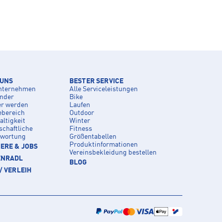
 UNS
BESTER SERVICE
nternehmen
Alle Serviceleistungen
inder
Bike
er werden
Laufen
ebereich
Outdoor
ltigkeit
Winter
schaftliche
Fitness
twortung
Größentabellen
Produktinformationen
ERE & JOBS
Vereinsbekleidung bestellen
ENRADL
BLOG
/ VERLEIH