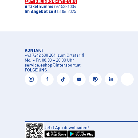
ARTIKELINFORMATIONEN
Artikelnummer:
415381004
Im Angebot seit
13.06.2025
KONTAKT
+43 7242 600 204 (zum Ortstarif)
Mo. – Fr. 08:00 – 20:00 Uhr
service.eshop
@
intersport.at
FOLGE UNS
Jetzt App downloaden!
Laden im
Jetzt bei
App Store
Google Play