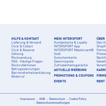
HILFE & KONTAKT
MEIN INTERSPORT
ÜBER
Lieferung & Versand
Kundenkarte & Loyalty
Das U
Click & Collect
INTERSPORT App
Shopf
Click & Reserve
INTERSPORT Mastercard®
Partn
Zahlung
Gold
Press
Rücksendung
Gutscheinkarte
Nachha
FAQ - Häufige Fragen
Gewinnspiele
Gesell
Rückrufaktionen
Zufriedenheitsgarantie
Veran
Betrugswarnungen
AKTUELLE WERBUNG
KARRI
Barrierefreiheitserklärung
PROMOTIONS & COUPONS
FIRM
Widerruf
EVENTS
RENT 
Impressum
AGB
Datenschutz
Cookie Policy
Datenschutzeinstellungen