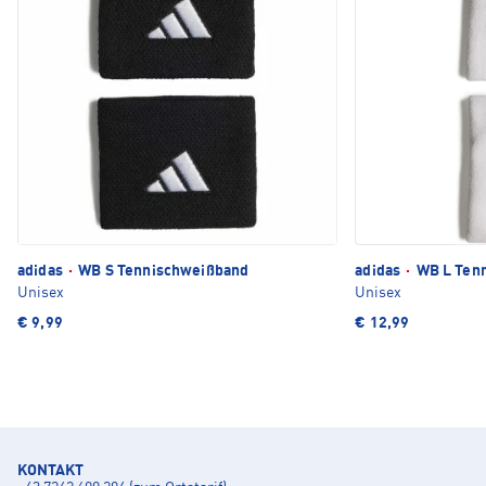
adidas
·
WB S Tennischweißband
adidas
·
WB L Ten
Unisex
Unisex
€ 9,99
€ 12,99
KONTAKT