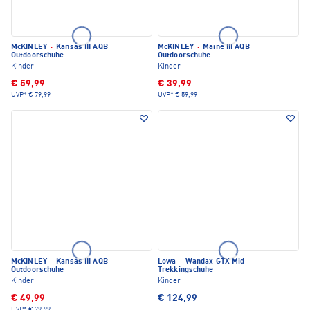
McKINLEY
·
Kansas III AQB
McKINLEY
·
Maine III AQB
Outdoorschuhe
Outdoorschuhe
Kinder
Kinder
€ 59,99
€ 39,99
UVP*
€ 79,99
UVP*
€ 59,99
McKINLEY
·
Kansas III AQB
Lowa
·
Wandax GTX Mid
Outdoorschuhe
Trekkingschuhe
Kinder
Kinder
€ 49,99
€ 124,99
UVP*
€ 79,99