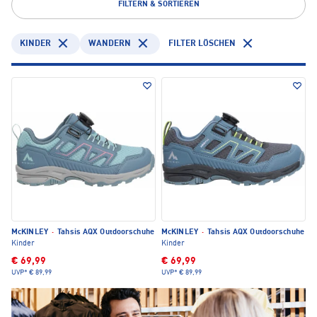
FILTERN & SORTIEREN
KINDER
WANDERN
FILTER LÖSCHEN
McKINLEY
·
Tahsis AQX Outdoorschuhe
McKINLEY
·
Tahsis AQX Outdoorschuhe
Kinder
Kinder
€ 69,99
€ 69,99
UVP*
€ 89,99
UVP*
€ 89,99