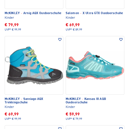
McKINLEY
·
Arnig AQX Outdoorschuhe
Salomon
·
X Ultra GTX Outdoorschuhe
Kinder
Kinder
€ 79,99
€ 69,99
UVP*
€ 99,99
UVP*
€ 89,99
McKINLEY
·
Santiago AQX
McKINLEY
·
Kansas III AQB
Trekkingschuhe
Outdoorschuhe
Kinder
Kinder
€ 69,99
€ 59,99
UVP*
€ 99,99
UVP*
€ 79,99