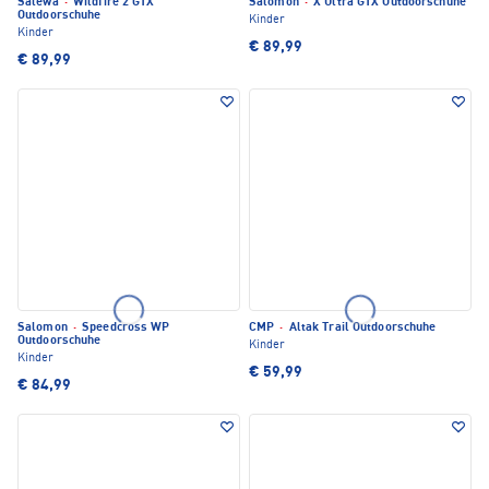
Salewa
·
Wildfire 2 GTX
Salomon
·
X Ultra GTX Outdoorschuhe
Outdoorschuhe
Kinder
Kinder
€ 89,99
€ 89,99
Salomon
·
Speedcross WP
CMP
·
Altak Trail Outdoorschuhe
Outdoorschuhe
Kinder
Kinder
€ 59,99
€ 84,99