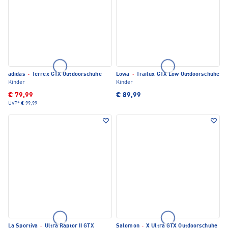
adidas
·
Terrex GTX Outdoorschuhe
Lowa
·
Trailux GTX Low Outdoorschuhe
Kinder
Kinder
€ 79,99
€ 89,99
UVP*
€ 99,99
La Sportiva
·
Ultra Raptor II GTX
Salomon
·
X Ultra GTX Outdoorschuhe