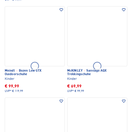
Meindl
·
Bozen Low GTX
McKINLEY
·
Santiago AQX
Outdoorschuhe
Trekkingschuhe
Kinder
Kinder
€ 99,99
€ 69,99
UVP*
€ 119,99
UVP*
€ 99,99