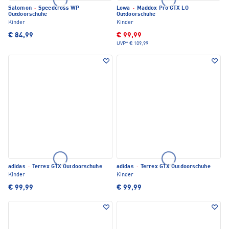
Salomon
·
Speedcross WP
Lowa
·
Maddox Pro GTX LO
Outdoorschuhe
Outdoorschuhe
Kinder
Kinder
€ 84,99
€ 99,99
UVP*
€ 109,99
adidas
·
Terrex GTX Outdoorschuhe
adidas
·
Terrex GTX Outdoorschuhe
Kinder
Kinder
€ 99,99
€ 99,99