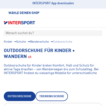
INTERSPORT App downloaden
WÄHLE DEINEN SHOP
Wonach suchst du?
Kinder
Schuhe
Wanderschuhe
Outdoorschuhe
OUTDOORSCHUHE FÜR KINDER •
WANDERN
65
Outdoorschuhe für Kinder bieten Komfort, Halt und Schutz für
aktive Tage draußen – von Wanderwegen bis zum Schulalltag. Bei
INTERSPORT findest du vielseitige Modelle für unterschiedliche
Untergründe und Wetterbedingungen. Je nach Einsatzbereich
unterscheiden sich Kinder-Outdoorschuhe in Dämpfung, Profil,
Gewicht und Stabilität, damit Kinder bei Freizeitaktivitäten und
Wanderungen sicher unterwegs sind.
OUTDOORSCHUHE
TREKKINGSCHUHE