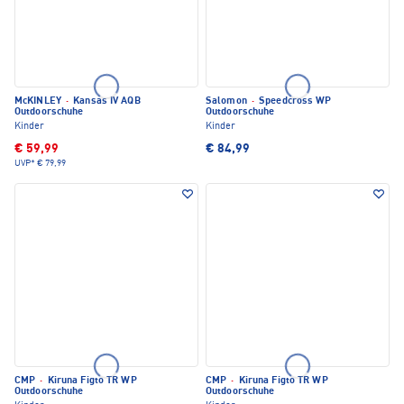
McKINLEY
·
Kansas IV AQB
Salomon
·
Speedcross WP
Outdoorschuhe
Outdoorschuhe
Kinder
Kinder
€ 59,99
€ 84,99
UVP*
€ 79,99
CMP
·
Kiruna Figto TR WP
CMP
·
Kiruna Figto TR WP
Outdoorschuhe
Outdoorschuhe