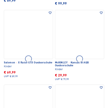
€ 59,99
€ 99,99
Salomon
·
X Raise GTX Outdoorschuhe
McKINLEY
·
Kansas III AQB
Outdoorschuhe
Kinder
Kinder
€ 69,99
€ 29,99
UVP*
€ 89,99
UVP*
€ 79,99