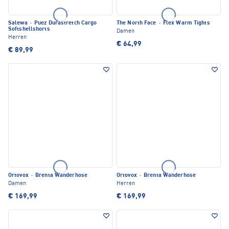
Salewa
·
Puez Durastretch Cargo
The North Face
·
Flex Warm Tights
Softshellshorts
Damen
Herren
€ 64,99
€ 89,99
Ortovox
·
Brenta Wanderhose
Ortovox
·
Brenta Wanderhose
Damen
Herren
€ 169,99
€ 169,99