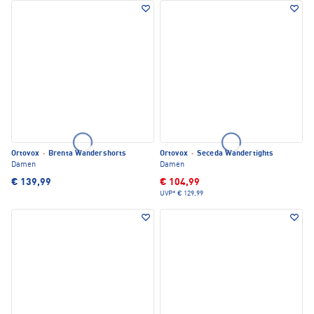
Ortovox
·
Brenta Wandershorts
Ortovox
·
Seceda Wandertights
Damen
Damen
€ 139,99
€ 104,99
UVP*
€ 129,99