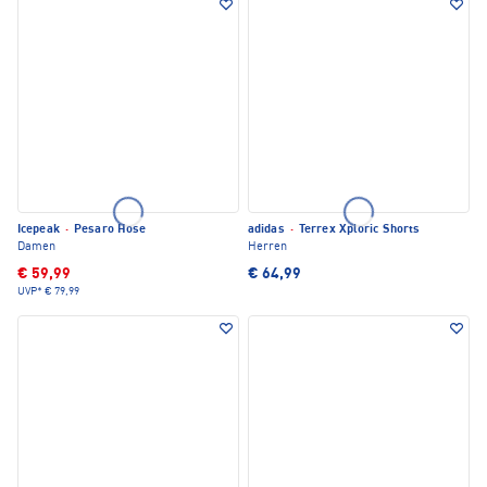
Icepeak
·
Pesaro Hose
adidas
·
Terrex Xploric Shorts
Damen
Herren
€ 59,99
€ 64,99
UVP*
€ 79,99