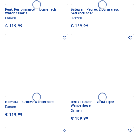
Peak Performance
·
Iconiq Tech
Salewa
·
Pedroc 2 Durastretch
Wandershorts
Softshellhose
Damen
Herren
€ 119,99
€ 129,99
Montura
·
Groove Wanderhose
Helly Hansen
·
Vinda Light
Wanderhose
Damen
Damen
€ 119,99
€ 109,99