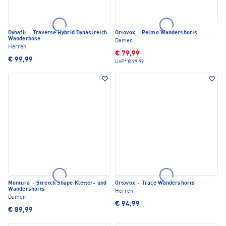
Dynafit
·
Traverse Hybrid Dynastretch
Ortovox
·
Pelmo Wandershorts
Wanderhose
Damen
Herren
€ 79,99
€ 99,99
UVP*
€ 99,99
Montura
·
Stretch Shape Kletter- und
Ortovox
·
Trace Wandershorts
Wandershorts
Herren
Damen
€ 94,99
€ 89,99