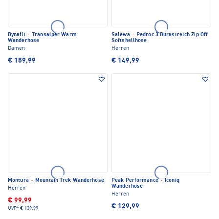
Dynafit
·
Transalper Warm
Salewa
·
Pedroc 3 Durastretch Zip Off
Wanderhose
Softshellhose
Damen
Herren
€ 159,99
€ 149,99
Montura
·
Mountain Trek Wanderhose
Peak Performance
·
Iconiq
Wanderhose
Herren
Herren
€ 99,99
€ 129,99
UVP*
€ 139,99