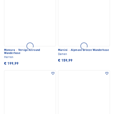
Montura
·
Vertigo Allround
Martini
·
Alpmate Breeze Wanderhose
Wanderhose
Damen
Herren
€ 159,99
€ 199,99