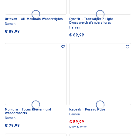
Ortovox
·
All Mountain Wandertights
Dynafit
·
Transalper 2 Light
Dynastretch Wandershorts
Damen
Herren
€ 89,99
€ 89,99
Montura
·
Focus Kletter- und
Icepeak
·
Pesaro Hose
Wandershorts
Damen
Damen
€ 59,99
€ 79,99
UVP*
€ 79,99