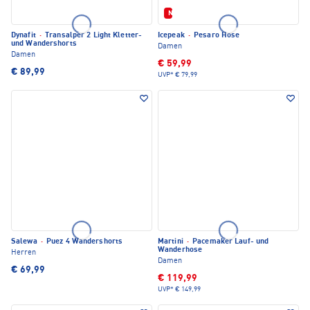
Neu
Dynafit
·
Transalper 2 Light Kletter-
Icepeak
·
Pesaro Hose
und Wandershorts
Damen
Damen
€ 59,99
€ 89,99
UVP*
€ 79,99
Salewa
·
Puez 4 Wandershorts
Martini
·
Pacemaker Lauf- und
Wanderhose
Herren
Damen
€ 69,99
€ 119,99
UVP*
€ 149,99