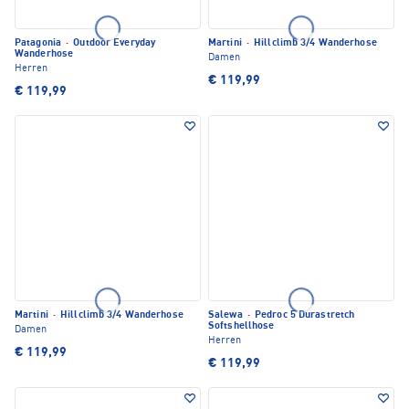
Patagonia
·
Outdoor Everyday
Martini
·
Hillclimb 3/4 Wanderhose
Wanderhose
Damen
Herren
€ 119,99
€ 119,99
Martini
·
Hillclimb 3/4 Wanderhose
Salewa
·
Pedroc 5 Durastretch
Softshellhose
Damen
Herren
€ 119,99
€ 119,99