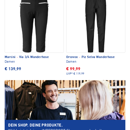
Martini
·
Via 3/4 Wanderhose
Ortovox
·
Piz Selva Wanderhose
Damen
Damen
€ 139,99
€ 99,99
UVP*
€ 119,99
DEIN SHOP. DEINE PRODUKTE.