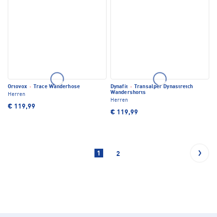
Ortovox
·
Trace Wanderhose
Dynafit
·
Transalper Dynastretch
Wandershorts
Herren
Herren
€ 119,99
€ 119,99
1
2