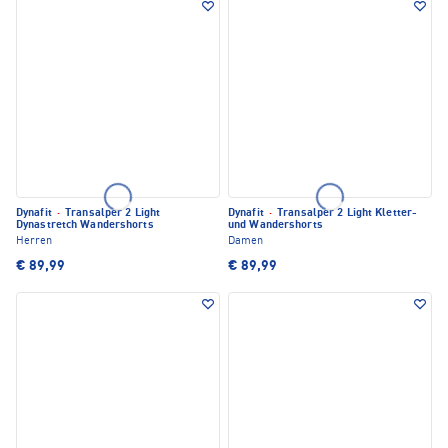
Dynafit
·
Transalper 2 Light
Dynafit
·
Transalper 2 Light Kletter-
Dynastretch Wandershorts
und Wandershorts
Herren
Damen
€ 89,99
€ 89,99