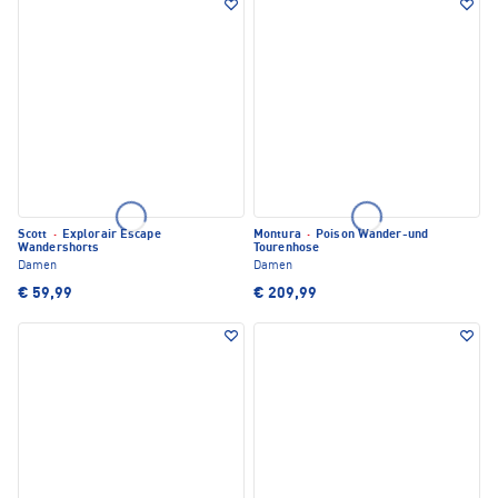
Scott
·
Explorair Escape
Montura
·
Poison Wander-und
Wandershorts
Tourenhose
Damen
Damen
€ 59,99
€ 209,99