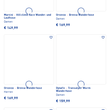
Martini
·
Hillclimb Race Wander-und
Ortovox
·
Brenta Wanderhose
Laufhose
Damen
Damen
€ 169,99
€ 149,99
Ortovox
·
Brenta Wanderhose
Dynafit
·
Transalper Warm
Wanderhose
Herren
Damen
€ 169,99
€ 159,99