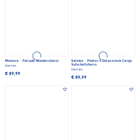
Montura
·
Falcade Wandershorts
Salewa
·
Pedroc 4 Durastretch Cargo
Softshellshorts
Herren
Herren
€ 89,99
€ 89,99