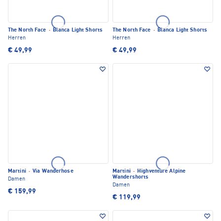
The North Face
·
Blanca Light Shorts
The North Face
·
Blanca Light Shorts
Herren
Herren
€ 49,99
€ 49,99
Martini
·
Via Wanderhose
Martini
·
Highventure Alpine
Wandershorts
Damen
Damen
€ 159,99
€ 119,99