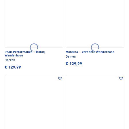
Peak Performance
·
Iconiq
Montura
·
Versante Wanderhose
Wanderhose
Damen
Herren
€ 129,99
€ 129,99