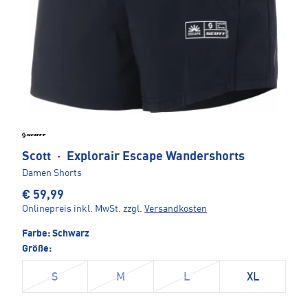
Scott
·
Explorair Escape Wandershorts
Damen Shorts
€ 59,99
Onlinepreis inkl. MwSt.
zzgl.
Versandkosten
Farbe:
Schwarz
Größe:
S
M
L
XL