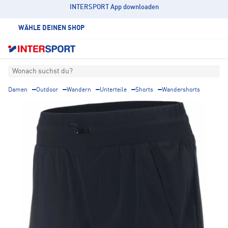
INTERSPORT App downloaden
WÄHLE DEINEN SHOP
Wonach suchst du?
Damen
Outdoor
Wandern
Unterteile
Shorts
Wandershorts