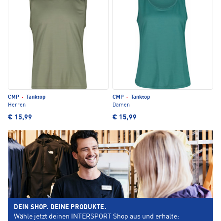
CMP
·
Tanktop
CMP
·
Tanktop
Herren
Damen
€ 15,99
€ 15,99
DEIN SHOP. DEINE PRODUKTE.
Wähle jetzt deinen INTERSPORT Shop aus und erhalte: