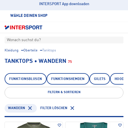
INTERSPORT App downloaden
WÄHLE DEINEN SHOP
Wonach suchst du?
Kleidung
Oberteile
Tanktops
TANKTOPS • WANDERN
75
FUNKTIONSBLUSEN
FUNKTIONSHEMDEN
GILETS
HOODIE
FILTERN & SORTIEREN
WANDERN
FILTER LÖSCHEN