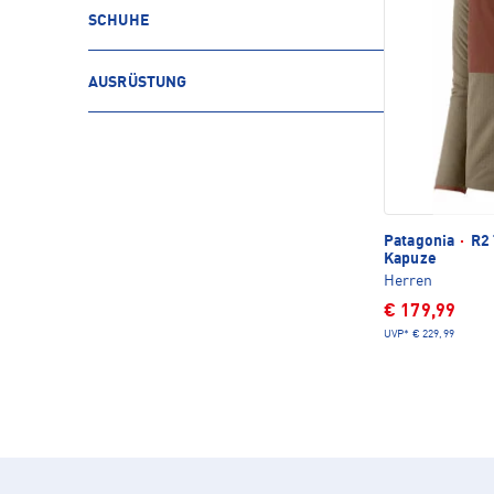
SCHUHE
AUSRÜSTUNG
Patagonia
·
R2 
Kapuze
Herren
€ 179,99
UVP*
€ 229,99