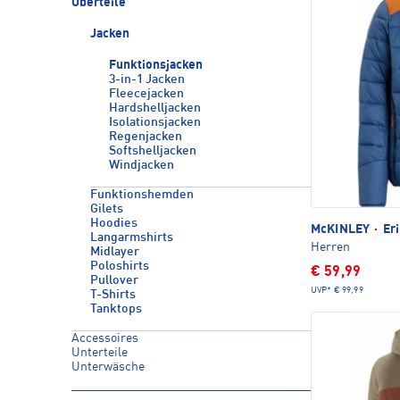
Oberteile
Jacken
Funktionsjacken
3-in-1 Jacken
Fleecejacken
Hardshelljacken
Isolationsjacken
Regenjacken
Softshelljacken
Windjacken
Funktionshemden
Gilets
Hoodies
McKINLEY
·
Eri
Langarmshirts
Herren
Midlayer
Poloshirts
€ 59,99
Pullover
UVP*
€ 99,99
T-Shirts
Tanktops
Accessoires
Unterteile
Unterwäsche