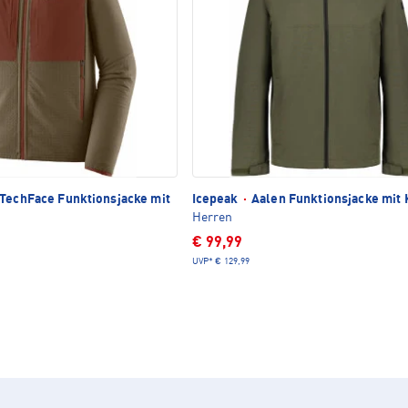
TechFace Funktionsjacke mit
Icepeak
·
Aalen Funktionsjacke mit
Herren
€ 99,99
UVP*
€ 129,99