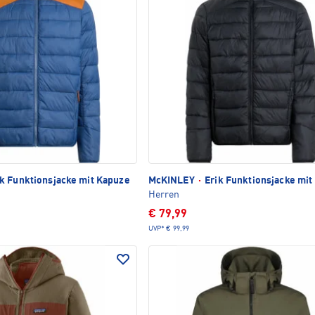
k Funktionsjacke mit Kapuze
McKINLEY
·
Erik Funktionsjacke mit
Herren
€ 79,99
UVP*
€ 99,99