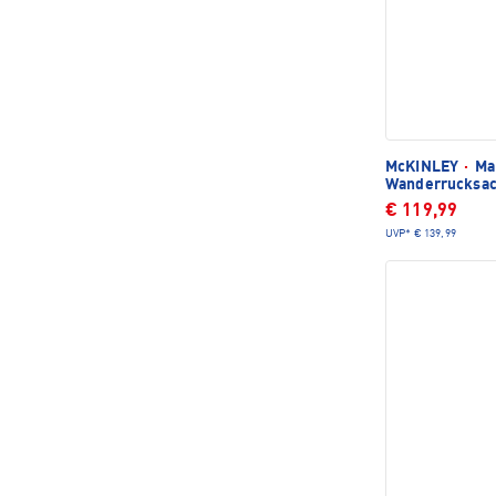
McKINLEY
·
Mak
Wanderrucksa
€ 119,99
UVP*
€ 139,99