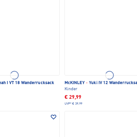
ah I VT 18 Wanderrucksack
McKINLEY
·
Yuki IV 12 Wanderrucks
Kinder
€ 29,99
UVP*
€ 39,99