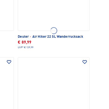
o
Deuter
·
Air Hiker 22 SL Wanderrucksack
€ 89,99
UVP*
€ 139,99