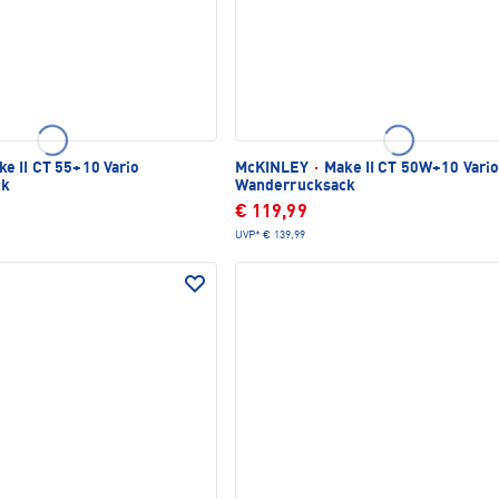
e II CT 55+10 Vario
McKINLEY
·
Make II CT 50W+10 Vari
ck
Wanderrucksack
€ 119,99
UVP*
€ 139,99