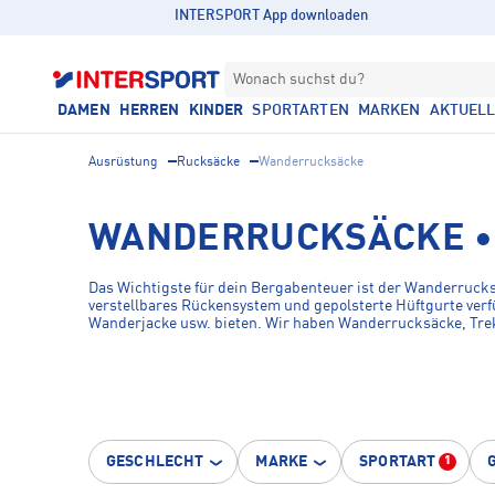
INTERSPORT App downloaden
Wonach suchst du?
DAMEN
HERREN
KINDER
SPORTARTEN
MARKEN
AKTUEL
Ausrüstung
Rucksäcke
Wanderrucksäcke
WANDERRUCKSÄCKE 
Das Wichtigste für dein Bergabenteuer ist der Wanderrucks
verstellbares Rückensystem und gepolsterte Hüftgurte ver
Wanderjacke usw. bieten. Wir haben Wanderrucksäcke, Tre
Deuter Mammut, McKINLEY und Ortovox in unserem Sortim
GESCHLECHT
MARKE
SPORTART
1