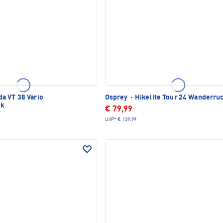
a VT 38 Vario
Osprey
·
Hikelite Tour 24 Wanderru
ck
€ 79,99
UVP*
€ 139,99