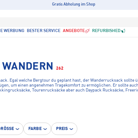
Gratis Abholung im Shop
LE WERBUNG
BESTER SERVICE
ANGEBOTE
REFURBISHED
• WANDERN
262
ack. Egal welche Bergtour du geplant hast, der Wanderrucksack sollte üb
fügen, um einen angenehmen Tragekomfort zu ermöglichen. Er sollte auc
kkingrucksäcke, Tourenrucksäcke aber auch Daypack Rucksäcke, Freeri
ent.
GRÖSSE
FARBE
PREIS