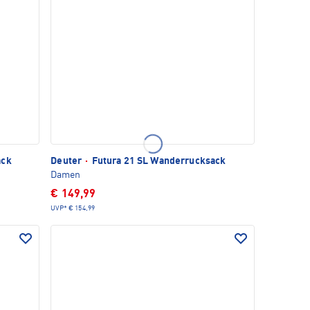
ack
Deuter
·
Futura 21 SL Wanderrucksack
Damen
€ 149,99
UVP*
€ 154,99