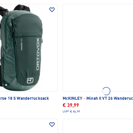
rse 18 S Wanderrucksack
McKINLEY
·
Minah II VT 26 Wanderu
€ 39,99
UVP*
€ 84,99