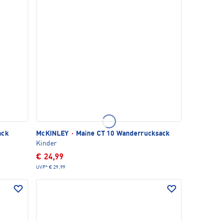
ack
McKINLEY
·
Maine CT 10 Wanderrucksack
Kinder
€ 24,99
UVP*
€ 29,99