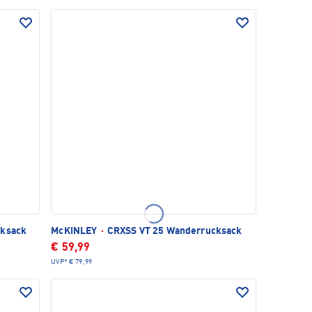
cksack
McKINLEY
·
CRXSS VT 25 Wanderrucksack
€ 59,99
UVP*
€ 79,99