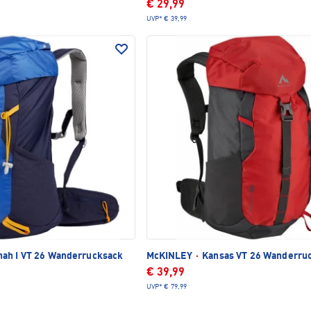
€ 29,99
UVP*
€ 39,99
ah I VT 26 Wanderrucksack
McKINLEY
·
Kansas VT 26 Wanderru
€ 39,99
UVP*
€ 79,99