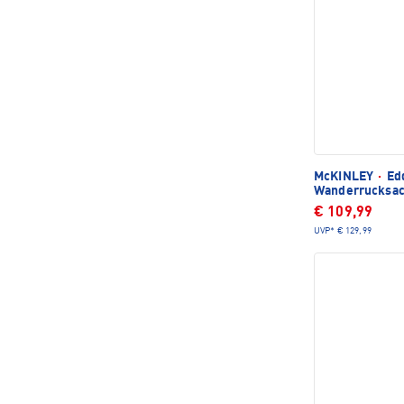
McKINLEY
·
Edd
Wanderrucksa
€ 109,99
UVP*
€ 129,99