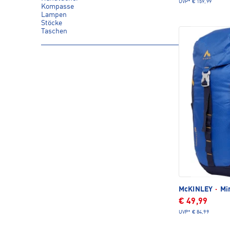
UVP*
€ 159,99
Kompasse
Lampen
Stöcke
Taschen
McKINLEY
·
Min
€ 49,99
UVP*
€ 84,99