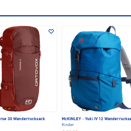
rse 30 Wanderrucksack
McKINLEY
·
Yuki IV 12 Wanderrucks
Kinder