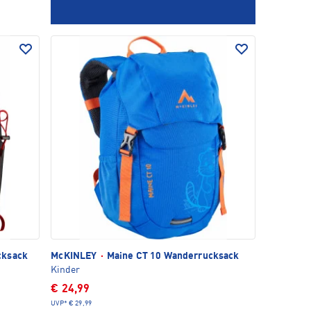
cksack
McKINLEY
·
Maine CT 10 Wanderrucksack
Kinder
€ 24,99
UVP*
€ 29,99