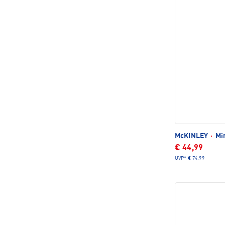
McKINLEY
·
Min
€ 44,99
UVP*
€ 74,99