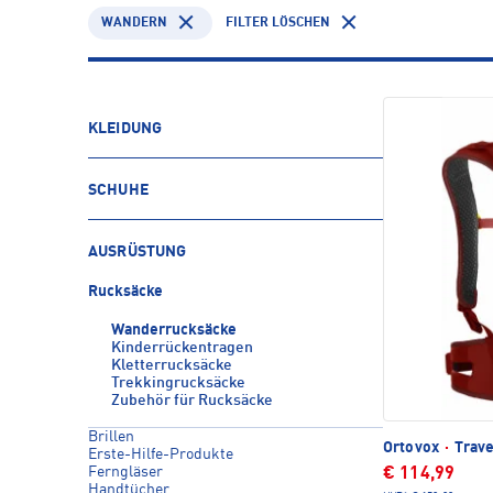
WANDERN
FILTER LÖSCHEN
KLEIDUNG
SCHUHE
AUSRÜSTUNG
Rucksäcke
Wanderrucksäcke
Kinderrückentragen
Kletterrucksäcke
Trekkingrucksäcke
Zubehör für Rucksäcke
Brillen
Ortovox
·
Trave
Erste-Hilfe-Produkte
Ferngläser
€ 114,99
Handtücher