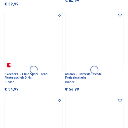
€ 54,99
€ 39,99
Neu
Skechers
·
Elite Sport Tread
adidas
·
Barreda Decode
Fitnessschuh D-Gr.
Freizeitschuhe
Kinder
Kinder
€ 54,99
€ 54,99