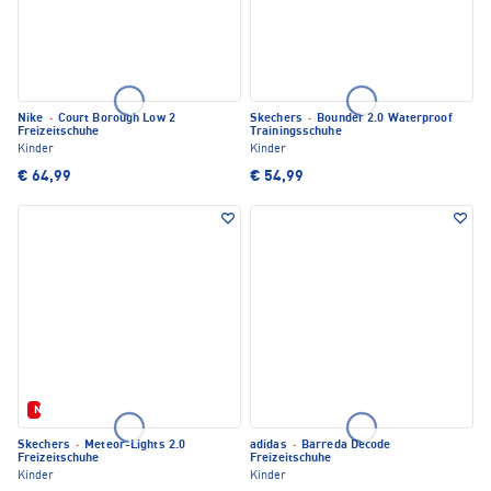
Nike
·
Court Borough Low 2
Skechers
·
Bounder 2.0 Waterproof
Freizeitschuhe
Trainingsschuhe
Kinder
Kinder
€ 64,99
€ 54,99
Neu
Skechers
·
Meteor-Lights 2.0
adidas
·
Barreda Decode
Freizeitschuhe
Freizeitschuhe
Kinder
Kinder