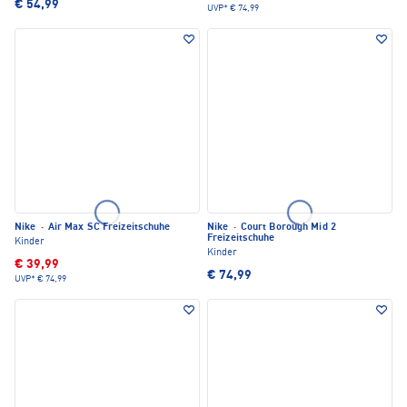
€ 54,99
UVP*
€ 74,99
Nike
·
Air Max SC Freizeitschuhe
Nike
·
Court Borough Mid 2
Freizeitschuhe
Kinder
Kinder
€ 39,99
€ 74,99
UVP*
€ 74,99