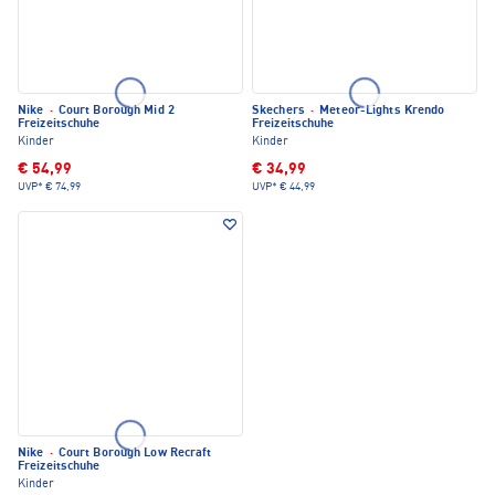
Nike
·
Court Borough Mid 2
Skechers
·
Meteor-Lights Krendo
Freizeitschuhe
Freizeitschuhe
Kinder
Kinder
€ 54,99
€ 34,99
UVP*
€ 74,99
UVP*
€ 44,99
Nike
·
Court Borough Low Recraft
Freizeitschuhe
Kinder