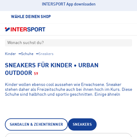
INTERSPORT App downloaden
WÄHLE DEINEN SHOP
Wonach suchst du?
Kinder
Schuhe
Sneakers
SNEAKERS FÜR KINDER • URBAN
OUTDOOR
59
Kinder wollen ebenso cool aussehen wie Erwachsene. Sneaker
stehen daher als Freizeitschuhe auch bei ihnen hoch im Kurs. Diese
Schuhe sind halbhoch und sportiv geschnitten. Einige ähneln
Turnschuhen, andere Trekkingschuhen. Es sind auch moderne
Retromodelle angesagt. Alle diese Modelle eignen sich zum Rennen
und Herumtoben, wenn den Kindern danach ist.
SANDALEN & ZEHENTRENNER
SNEAKERS