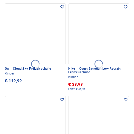
On
·
Cloud Sky Freizeitschuhe
Nike
·
Court Borough Low Recraft
Freizeitschuhe
Kinder
Kinder
€ 119,99
€ 39,99
UVP*
€ 49,99