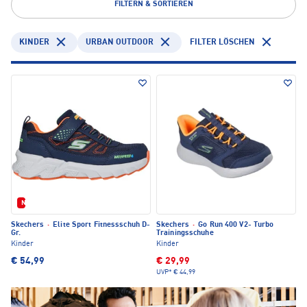
FILTERN & SORTIEREN
KINDER
URBAN OUTDOOR
FILTER LÖSCHEN
Neu
Skechers
·
Elite Sport Fitnessschuh D-
Skechers
·
Go Run 400 V2- Turbo
Gr.
Trainingsschuhe
Kinder
Kinder
€ 54,99
€ 29,99
UVP*
€ 44,99