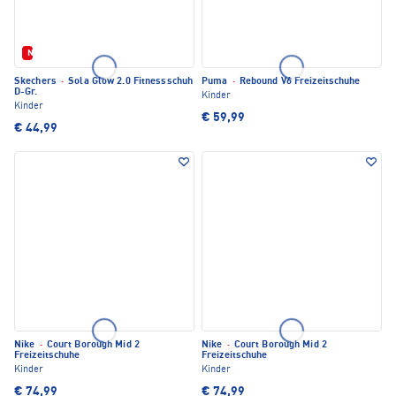
Neu
Skechers
·
Sola Glow 2.0 Fitnessschuh
Puma
·
Rebound V6 Freizeitschuhe
D-Gr.
Kinder
Kinder
€ 59,99
€ 44,99
Nike
·
Court Borough Mid 2
Nike
·
Court Borough Mid 2
Freizeitschuhe
Freizeitschuhe
Kinder
Kinder
€ 74,99
€ 74,99