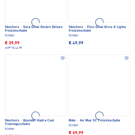
Skechers
·
Sola Glow-Ombre Deluxe
Skechers
·
Flex-Glow Ultra-S Lights
Freizeitschuhe
Freizeitschuhe
Kinder
Kinder
€ 39,99
€ 49,99
UVP*
€ 44,99
Skechers
·
Bounder Hydra Cool
Nike
·
Air Max SC Freizeitschuhe
Trainingsschuhe
Kinder
Kinder
€ 69,99