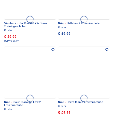
Skechers
·
Go Run 400 V2- Tetra
Nike
·
Killshot 2 Freizeitschuhe
Trainingsschuhe
Kinder
Kinder
€ 69,99
€ 29,99
UVP*
€ 44,99
Nike
·
Court Borough Low 2
Nike
·
Terra Manta Freizeitschuhe
Freizeitschuhe
Kinder
Kinder
€ 49,99