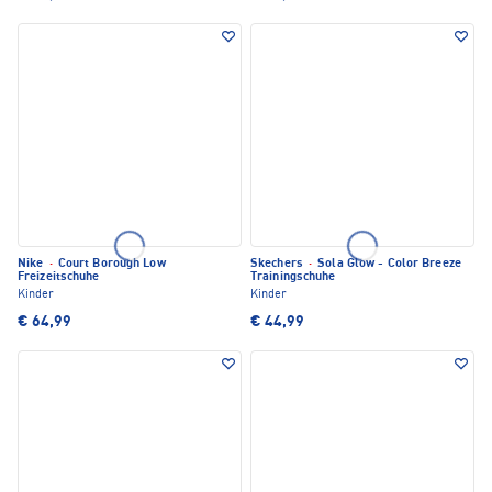
Nike
·
Court Borough Low
Skechers
·
Sola Glow - Color Breeze
Freizeitschuhe
Trainingschuhe
Kinder
Kinder
€ 64,99
€ 44,99