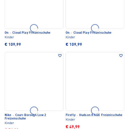
On
·
Cloud Play Freizeitschuhe
On
·
Cloud Play Freizeitschuhe
Kinder
Kinder
€ 109,99
€ 109,99
Nike
·
Court Borough Low 2
Firefly
·
Hudson II AQX Freizeitschuhe
Freizeitschuhe
Kinder
Kinder
€ 49,99