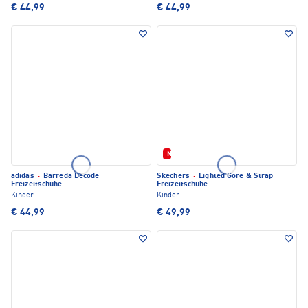
€ 44,99
€ 44,99
Neu
adidas
·
Barreda Decode
Skechers
·
Lighted Gore & Strap
Freizeitschuhe
Freizeitschuhe
Kinder
Kinder
€ 44,99
€ 49,99