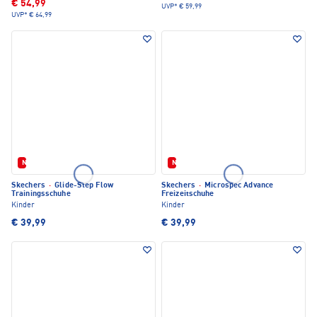
€ 54,99
UVP*
€ 59,99
UVP*
€ 64,99
Neu
Neu
Skechers
·
Glide-Step Flow
Skechers
·
Microspec Advance
Trainingsschuhe
Freizeitschuhe
Kinder
Kinder
€ 39,99
€ 39,99