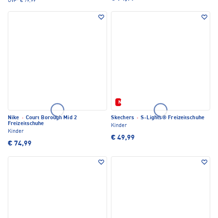
UVP*
€ 79,99
Neu
Nike
·
Court Borough Mid 2
Skechers
·
S-Lights® Freizeitschuhe
Freizeitschuhe
Kinder
Kinder
€ 49,99
€ 74,99