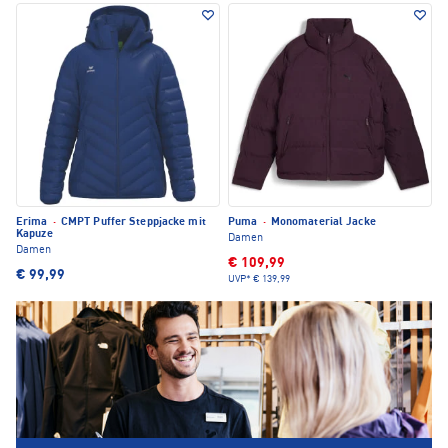
Erima
·
CMPT Puffer Steppjacke mit
Puma
·
Monomaterial Jacke
Kapuze
Damen
Damen
€ 109,99
€ 99,99
UVP*
€ 139,99