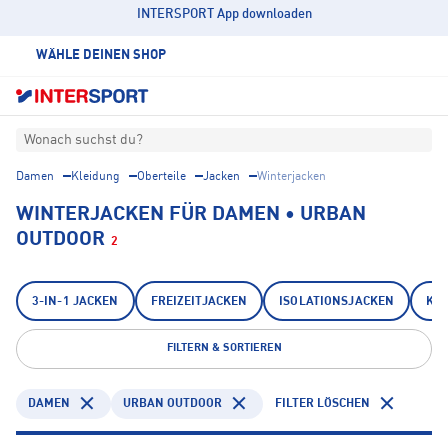
INTERSPORT App downloaden
WÄHLE DEINEN SHOP
Wonach suchst du?
Damen
Kleidung
Oberteile
Jacken
Winterjacken
WINTERJACKEN FÜR DAMEN • URBAN
OUTDOOR
2
3-IN-1 JACKEN
FREIZEITJACKEN
ISOLATIONSJACKEN
KA
FILTERN & SORTIEREN
DAMEN
URBAN OUTDOOR
FILTER LÖSCHEN