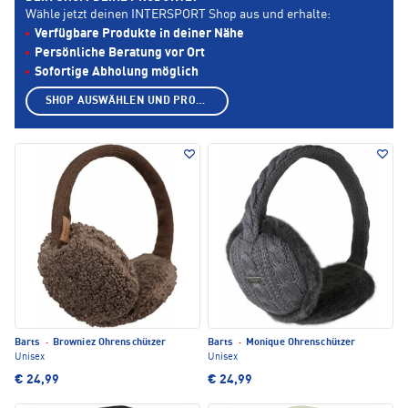
Wähle jetzt deinen INTERSPORT Shop aus und erhalte:
Verfügbare Produkte in deiner Nähe
Persönliche Beratung vor Ort
Sofortige Abholung möglich
SHOP AUSWÄHLEN UND PRODUKTE ANZEIGEN
Barts
·
Browniez Ohrenschützer
Barts
·
Monique Ohrenschützer
Unisex
Unisex
€ 24,99
€ 24,99