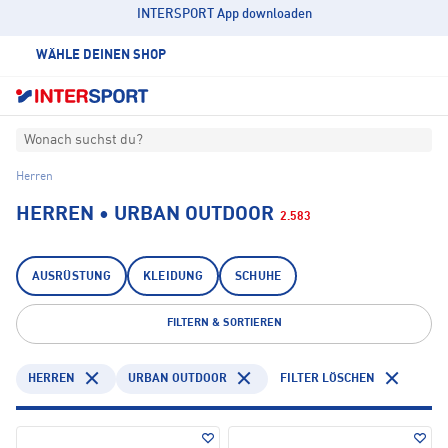
INTERSPORT App downloaden
WÄHLE DEINEN SHOP
Wonach suchst du?
Herren
HERREN • URBAN OUTDOOR
2.583
AUSRÜSTUNG
KLEIDUNG
SCHUHE
FILTERN & SORTIEREN
HERREN
URBAN OUTDOOR
FILTER LÖSCHEN