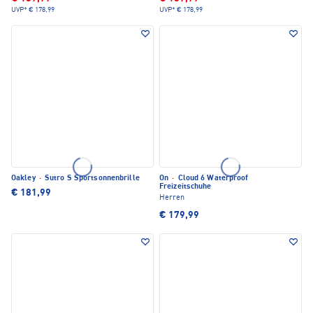
UVP*
€ 178,99
UVP*
€ 178,99
Oakley
·
Sutro S Sportsonnenbrille
On
·
Cloud 6 Waterproof
Freizeitschuhe
€ 181,99
Herren
€ 179,99