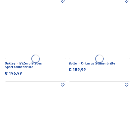
Oakley
·
EVZero Blades
Bollé
·
C-Icarus Sonnenbrille
Sportsonnenbrille
€ 159,99
€ 196,99