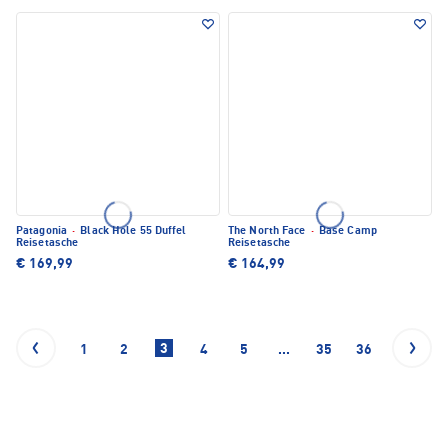
Patagonia
·
Black Hole 55 Duffel
The North Face
·
Base Camp
Reisetasche
Reisetasche
€ 169,99
€ 164,99
3
1
2
4
5
...
35
36