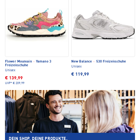
Flower Mountain
·
Yamano 3
New Balance
·
530 Freizeitschuhe
Freizeitschuhe
Unisex
Unisex
€ 119,99
€ 139,99
UVP*
€ 209,99
DEIN SHOP. DEINE PRODUKTE.