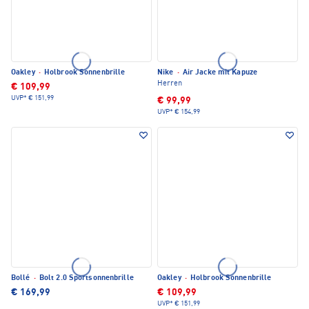
Oakley
·
Holbrook Sonnenbrille
Nike
·
Air Jacke mit Kapuze
Herren
€ 109,99
UVP*
€ 151,99
€ 99,99
UVP*
€ 154,99
Bollé
·
Bolt 2.0 Sportsonnenbrille
Oakley
·
Holbrook Sonnenbrille
€ 169,99
€ 109,99
UVP*
€ 151,99