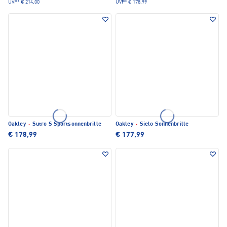
UVP*
€ 214,00
UVP*
€ 178,99
Oakley
·
Sutro S Sportsonnenbrille
Oakley
·
Sielo Sonnenbrille
€ 178,99
€ 177,99