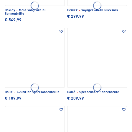
Oakley
·
Meta Vanguard KI
Deuter
·
Voyager 60+10 Rucksack
Sonnenbrille
€ 299,99
€ 549,99
Bollé
·
C-Shifter Sportsonnenbrille
Bollé
·
Speedchaser Sonnenbrille
€ 189,99
€ 209,99