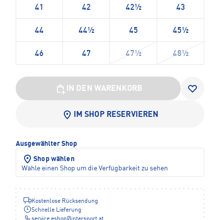
41
42
42½
43
44
44½
45
45½
46
47
47½
48½
IN DEN WARENKORB
IM SHOP RESERVIEREN
Ausgewählter Shop
Shop wählen
Wähle einen Shop um die Verfügbarkeit zu sehen
Kostenlose Rücksendung
Schnelle Lieferung
service.eshop
@
intersport.at