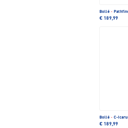
Bollé
·
Pathfin
€ 189,99
Bollé
·
C-Icaru
€ 189,99