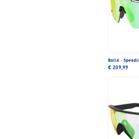
Bollé
·
Speedch
€ 209,99