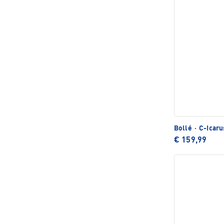
Bollé
·
C-Icaru
€ 159,99