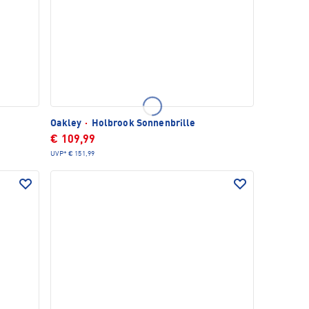
Oakley
·
Holbrook Sonnenbrille
€ 109,99
UVP*
€ 151,99