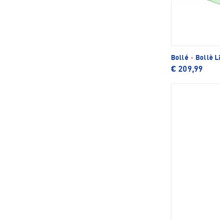
Bollé
·
Bollè L
€ 209,99