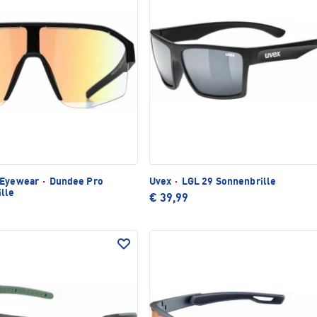
t Eyewear
·
Dundee Pro
Uvex
·
LGL 29 Sonnenbrille
lle
€ 39,99