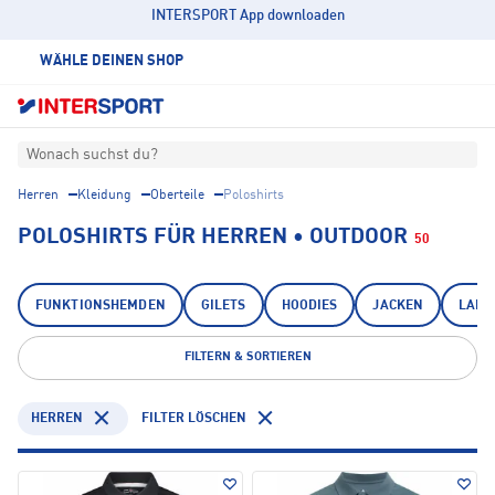
INTERSPORT App downloaden
WÄHLE DEINEN SHOP
Wonach suchst du?
Herren
Kleidung
Oberteile
Poloshirts
POLOSHIRTS FÜR HERREN • OUTDOOR
50
FUNKTIONSHEMDEN
GILETS
HOODIES
JACKEN
LANG
FILTERN & SORTIEREN
HERREN
FILTER LÖSCHEN