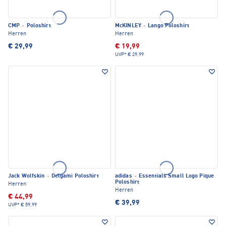
CMP
·
Poloshirt
McKINLEY
·
Lango Poloshirt
Herren
Herren
€ 29,99
€ 19,99
UVP*
€ 29,99
Jack Wolfskin
·
Delgami Poloshirt
adidas
·
Essentials Small Logo Pique
Poloshirt
Herren
Herren
€ 44,99
€ 39,99
UVP*
€ 59,99