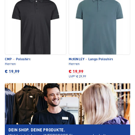
CMP
·
Poloshirt
McKINLEY
·
Lango Poloshirt
Herren
Herren
€ 19,99
€ 19,99
UVP*
€ 29,99
DEIN SHOP. DEINE PRODUKTE.