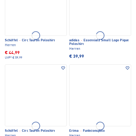
Schöffel
·
Circ Tauron Poloshirt
adidas
·
Essentials Small Logo Pique
Poloshirt
Herren
Herren
€ 44,99
€ 39,99
UVP*
€ 59,99
Schöffel
·
Circ Tauron Poloshirt
Erima
·
Funktionspolo
Herren
Herren