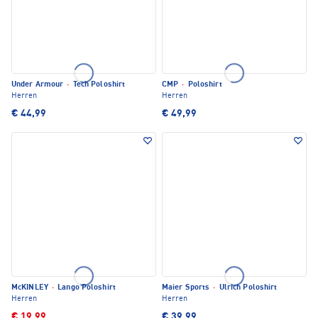
Under Armour
·
Tech Poloshirt
CMP
·
Poloshirt
Herren
Herren
€ 44,99
€ 49,99
McKINLEY
·
Lango Poloshirt
Maier Sports
·
Ulrich Poloshirt
Herren
Herren
€ 19,99
€ 39,99