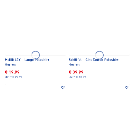
McKINLEY
·
Lango Poloshirt
Schöffel
·
Circ Tauron Poloshirt
Herren
Herren
€ 19,99
€ 39,99
UVP*
€ 29,99
UVP*
€ 59,99