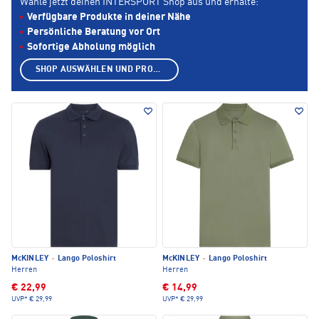
Wähle jetzt deinen INTERSPORT Shop aus und erhalte:
Verfügbare Produkte in deiner Nähe
Persönliche Beratung vor Ort
Sofortige Abholung möglich
SHOP AUSWÄHLEN UND PRODUKTE ANZEIGEN
McKINLEY
·
Lango Poloshirt
McKINLEY
·
Lango Poloshirt
Herren
Herren
€ 22,99
€ 14,99
UVP*
€ 29,99
UVP*
€ 29,99