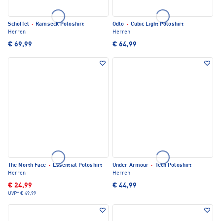
Schöffel
·
Ramseck Poloshirt
Odlo
·
Cubic Light Poloshirt
Herren
Herren
€ 69,99
€ 64,99
The North Face
·
Essential Poloshirt
Under Armour
·
Tech Poloshirt
Herren
Herren
€ 24,99
€ 44,99
UVP*
€ 49,99