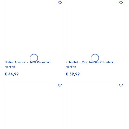
Under Armour
·
Tech Poloshirt
Schöffel
·
Circ Tauron Poloshirt
Herren
Herren
€ 44,99
€ 59,99