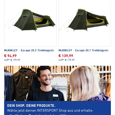
McKINLEY
·
Escape 20.2 Trekkingzelt
McKINLEY
·
Escape 20.1 Trekkingzelt
€ 94,99
€ 139,99
UVP*
€ 199,99
UVP*
€ 179,99
DEIN SHOP. DEINE PRODUKTE.
Wähle jetzt deinen INTERSPORT Shop aus und erhalte: