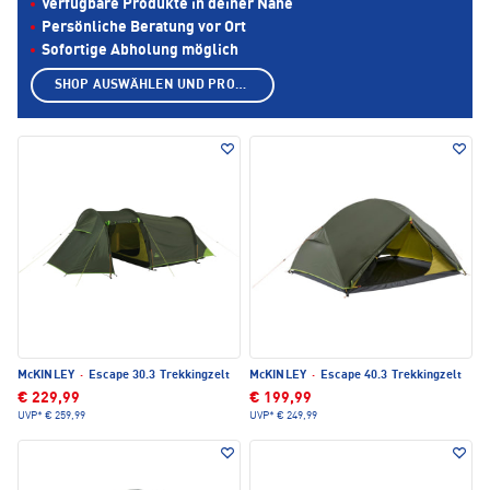
Verfügbare Produkte in deiner Nähe
Persönliche Beratung vor Ort
Sofortige Abholung möglich
SHOP AUSWÄHLEN UND PRODUKTE ANZEIGEN
McKINLEY
·
Escape 30.3 Trekkingzelt
McKINLEY
·
Escape 40.3 Trekkingzelt
€ 229,99
€ 199,99
UVP*
€ 259,99
UVP*
€ 249,99