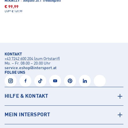
McKINLEY
·
Ampato 20.1 Trekkingzelt
€ 99,99
UVP*
€ 149,99
KONTAKT
+43 7242 600 204 (zum Ortstarif)
Mo. – Fr. 08:00 – 20:00 Uhr
service.eshop
@
intersport.at
FOLGE UNS
HILFE & KONTAKT
MEIN INTERSPORT