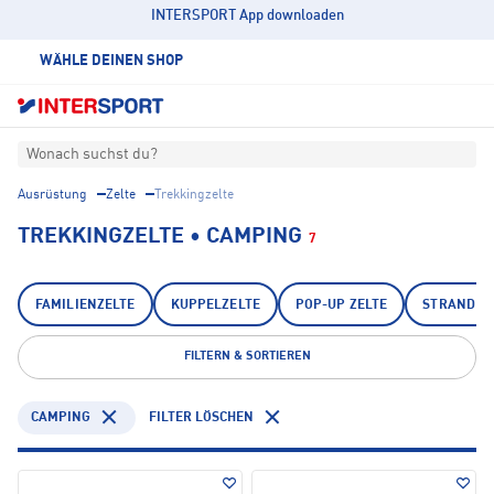
INTERSPORT App downloaden
WÄHLE DEINEN SHOP
Wonach suchst du?
Ausrüstung
Zelte
Trekkingzelte
TREKKINGZELTE • CAMPING
7
FAMILIENZELTE
KUPPELZELTE
POP-UP ZELTE
STRANDMU
FILTERN & SORTIEREN
CAMPING
FILTER LÖSCHEN