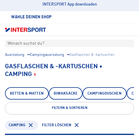
INTERSPORT App downloaden
WÄHLE DEINEN SHOP
Wonach suchst du?
Ausrüstung
Campingausrüstung
Gasflaschen & -kartuschen
GASFLASCHEN & -KARTUSCHEN •
CAMPING
9
BETTEN & MATTEN
BIWAKSÄCKE
CAMPINGDUSCHEN
CAM
FILTERN & SORTIEREN
CAMPING
FILTER LÖSCHEN