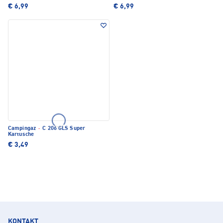
€ 6,99
€ 6,99
Campingaz
·
C 206 GLS Super
Kartusche
€ 3,49
KONTAKT