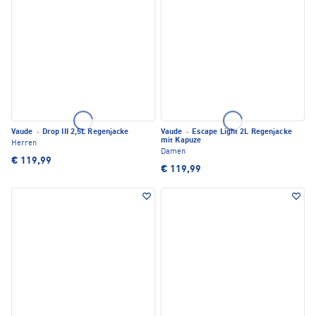
Vaude
·
Drop III 2,5L Regenjacke
Vaude
·
Escape Light 2L Regenjacke
mit Kapuze
Herren
Damen
€ 119,99
€ 119,99