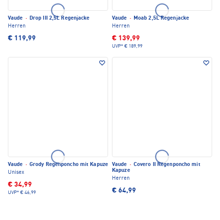
Vaude
·
Drop III 2,5L Regenjacke
Vaude
·
Moab 2,5L Regenjacke
Herren
Herren
€ 119,99
€ 139,99
UVP*
€ 189,99
Vaude
·
Grody Regenponcho mit Kapuze
Vaude
·
Covero II Regenponcho mit
Kapuze
Unisex
Herren
€ 34,99
€ 64,99
UVP*
€ 46,99