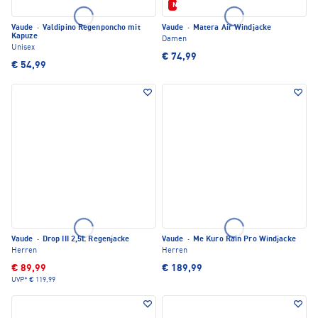
Neu
Vaude
·
Valdipino Regenponcho mit
Vaude
·
Matera Air Windjacke
Kapuze
Damen
Unisex
€ 74,99
€ 54,99
Vaude
·
Drop III 2,5L Regenjacke
Vaude
·
Me Kuro Rain Pro Windjacke
Herren
Herren
€ 89,99
€ 189,99
UVP*
€ 119,99