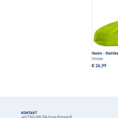
Vaude
·
Radübe
Unisex
€ 26,99
KONTAKT
+43 7242 600 204 (zum Ortstarif)