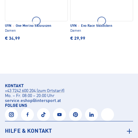
UYN
·
One Merino Skistutzen
UYN
·
Evo Race Skisocken
Damen
Damen
€ 34,99
€ 29,99
KONTAKT
+43 7242 600 204 (zum Ortstarif)
Mo. – Fr. 08:00 – 20:00 Uhr
service.eshop
@
intersport.at
FOLGE UNS
HILFE & KONTAKT