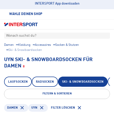
INTERSPORT App downloaden
WÄHLE DEINEN SHOP
Wonach suchst du?
Damen
Kleidung
Accessoires
Socken & Stutzen
Ski- & Snowboardsocken
UYN SKI- & SNOWBOARDSOCKEN FÜR
DAMEN
8
LAUFSOCKEN
RADSOCKEN
SKI- & SNOWBOARDSOCKEN
T
FILTERN & SORTIEREN
DAMEN
UYN
FILTER LÖSCHEN