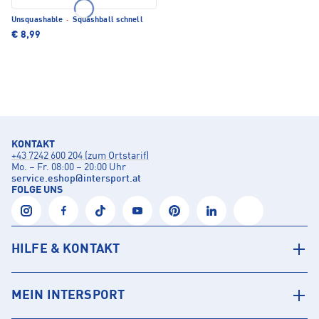
Unsquashable
·
Squashball schnell
€ 8,99
KONTAKT
+43 7242 600 204 (zum Ortstarif)
Mo. – Fr. 08:00 – 20:00 Uhr
service.eshop
@
intersport.at
FOLGE UNS
HILFE & KONTAKT
MEIN INTERSPORT