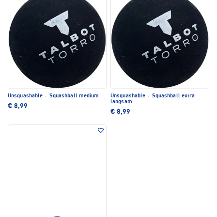
Unsquashable
·
Squashball medium
Unsquashable
·
Squashball extra
langsam
€ 8,99
€ 8,99