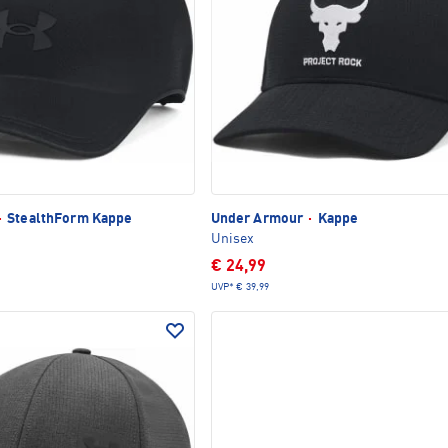
·
StealthForm Kappe
Under Armour
·
Kappe
Unisex
€ 24,99
UVP*
€ 39,99