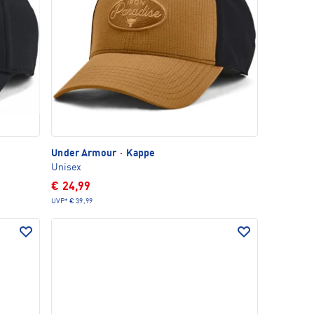
Under Armour
·
Kappe
Unisex
€ 24,99
UVP*
€ 39,99