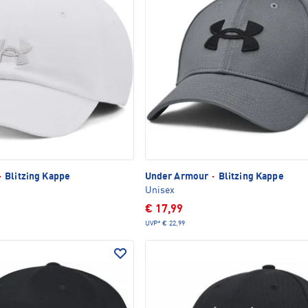
·
Blitzing Kappe
Under Armour
·
Blitzing Kappe
Unisex
€ 17,99
UVP*
€ 22,99