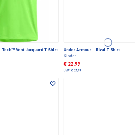
·
Tech™ Vent Jacquard T-Shirt
Under Armour
·
Rival T-Shirt
Kinder
€ 22,99
UVP*
€ 27,99