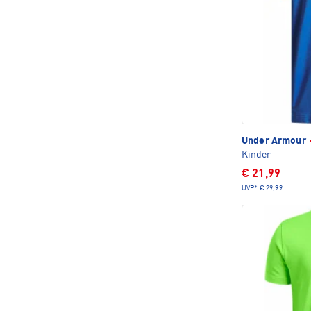
Under Armour
Kinder
€ 21,99
UVP*
€ 29,99