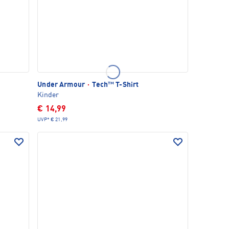
Under Armour
·
Tech™ T-Shirt
Kinder
€ 14,99
UVP*
€ 21,99