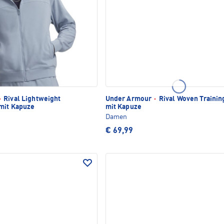
·
Rival Lightweight
Under Armour
·
Rival Woven Trainin
 mit Kapuze
mit Kapuze
Damen
€ 69,99