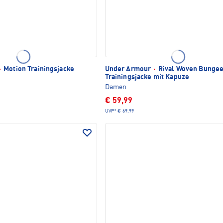
·
Motion Trainingsjacke
Under Armour
·
Rival Woven Bunge
Trainingsjacke mit Kapuze
Damen
€ 59,99
UVP*
€ 69,99