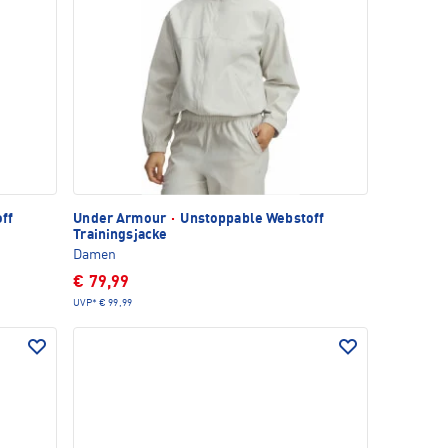
ff
Under Armour
·
Unstoppable Webstoff
Trainingsjacke
Damen
€ 79,99
UVP*
€ 99,99