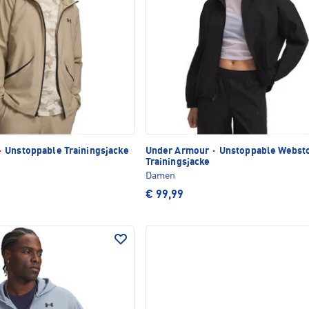
·
Unstoppable Trainingsjacke
Under Armour
·
Unstoppable Websto
Trainingsjacke
Damen
€ 99,99