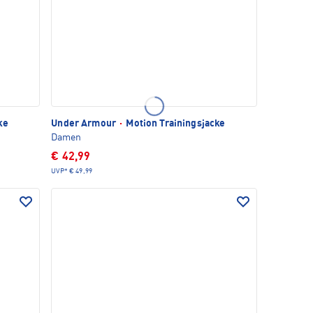
ke
Under Armour
·
Motion Trainingsjacke
Damen
€ 42,99
UVP*
€ 49,99