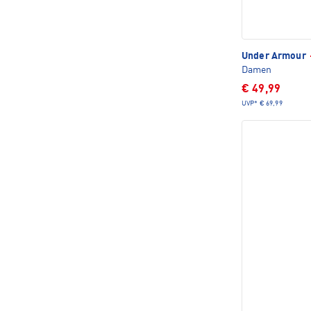
Under Armour
Damen
€ 49,99
UVP*
€ 69,99