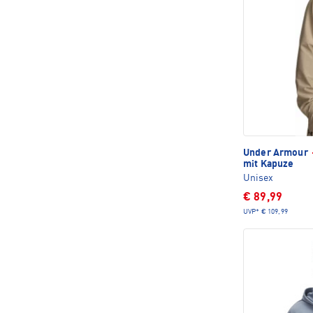
Under Armour
mit Kapuze
Unisex
€ 89,99
UVP*
€ 109,99