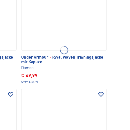
gsjacke
Under Armour
·
Rival Woven Trainingsjacke
mit Kapuze
Damen
€ 49,99
UVP*
€ 64,99