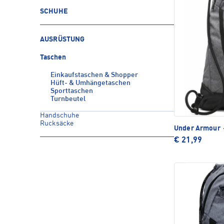
SCHUHE
AUSRÜSTUNG
Taschen
Einkaufstaschen & Shopper
Hüft- & Umhängetaschen
Sporttaschen
Turnbeutel
Handschuhe
Rucksäcke
Under Armour
€ 21,99