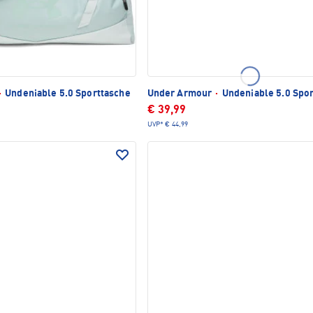
·
Undeniable 5.0 Sporttasche
Under Armour
·
Undeniable 5.0 Spo
€ 39,99
UVP*
€ 44,99