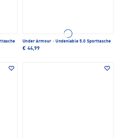
rttasche
Under Armour
·
Undeniable 5.0 Sporttasche
€ 44,99