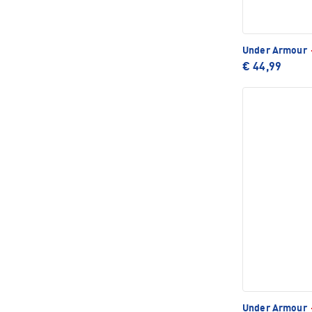
Under Armour
€ 44,99
Under Armour