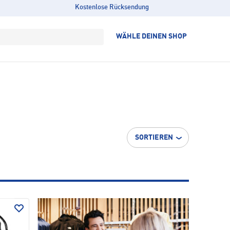
Kostenlose Rücksendung
WÄHLE DEINEN SHOP
SORTIEREN