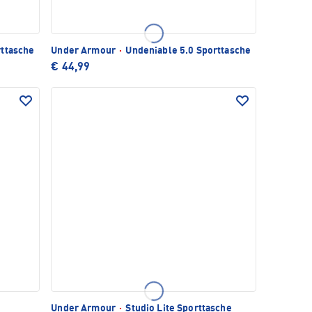
rttasche
Under Armour
·
Undeniable 5.0 Sporttasche
€ 44,99
Under Armour
·
Studio Lite Sporttasche