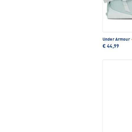
Under Armour
€ 44,99