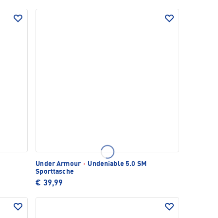
Under Armour
·
Undeniable 5.0 SM
Sporttasche
€ 39,99