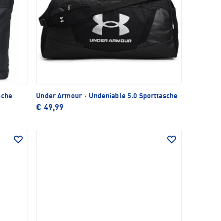
sche
Under Armour
·
Undeniable 5.0 Sporttasche
€ 49,99