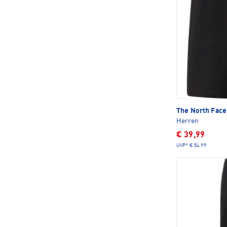
The North Fac
Herren
€ 39,99
UVP*
€ 54,99