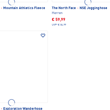
e
·
Mountain Athletics Fleece
The North Face
·
NSE Jogginghose
Herren
€ 59,99
UVP*
€ 84,99
e
·
Exploration Wanderhose