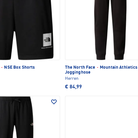
e
·
NSE Box Shorts
The North Face
·
Mountain Athletics
Jogginghose
Herren
€ 84,99