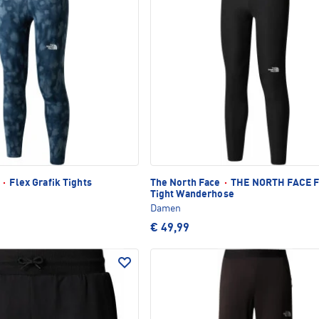
e
·
Flex Grafik Tights
The North Face
·
THE NORTH FACE Fl
Tight Wanderhose
Damen
€ 49,99