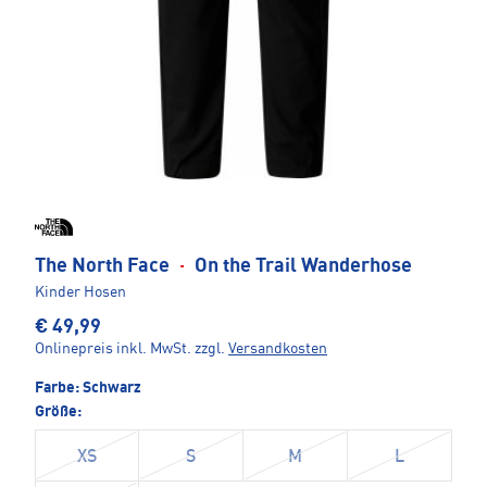
The North Face
·
On the Trail Wanderhose
Kinder Hosen
€ 49,99
Onlinepreis inkl. MwSt.
zzgl.
Versandkosten
Farbe:
Schwarz
Größe:
XS
S
M
L