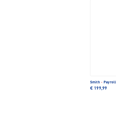
Smith
·
Payrol
€ 199,99