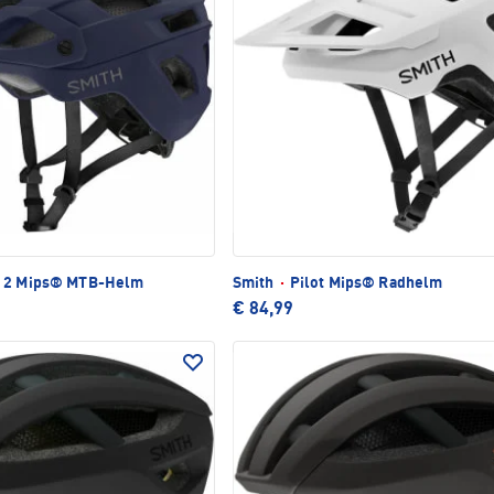
 2 Mips® MTB-Helm
Smith
·
Pilot Mips® Radhelm
€ 84,99