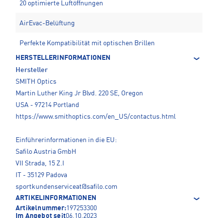
20 optimierte Luftöffnungen
AirEvac-Belüftung
Perfekte Kompatibilität mit optischen Brillen
HERSTELLERINFORMATIONEN
Hersteller
SMITH Optics
Martin Luther King Jr Blvd. 220 SE, Oregon
USA - 97214 Portland
https://www.smithoptics.com/en_US/contactus.html
Einführerinformationen in die EU:
Safilo Austria GmbH
VII Strada, 15 Z.I
IT - 35129 Padova
sportkundenserviceat@safilo.com
ARTIKELINFORMATIONEN
Artikelnummer:
197253300
Im Angebot seit
06.10.2023