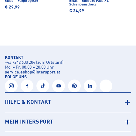
Sidas
·
Fußpflegeset
Sidas
·
Shin Gel Pads XL
Schienbeinschutz
€ 29,99
€ 24,99
KONTAKT
+43 7242 600 204 (zum Ortstarif)
Mo. – Fr. 08:00 – 20:00 Uhr
service.eshop
@
intersport.at
FOLGE UNS
HILFE & KONTAKT
MEIN INTERSPORT