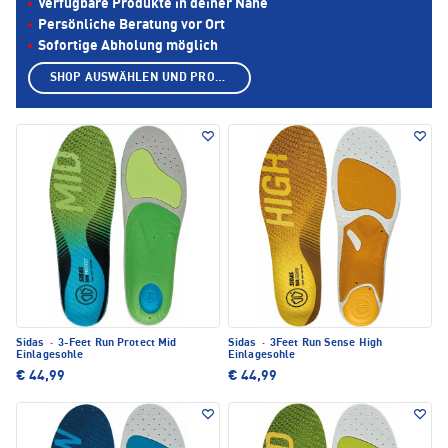
Verfügbare Produkte in deiner Nähe
Persönliche Beratung vor Ort
Sofortige Abholung möglich
SHOP AUSWÄHLEN UND PRODUKTE ANZEIGEN
Sidas
·
3-Feet Run Protect Mid
Sidas
·
3Feet Run Sense High
Einlagesohle
Einlagesohle
€ 44,99
€ 44,99