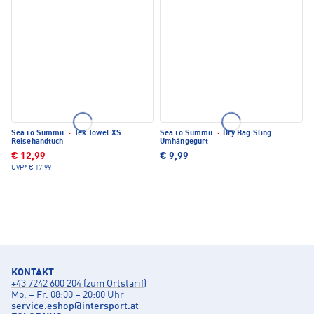
Sea to Summit
·
Tek Towel XS
Sea to Summit
·
Dry Bag Sling
Reisehandtuch
Umhängegurt
€ 12,99
€ 9,99
UVP*
€ 17,99
KONTAKT
+43 7242 600 204 (zum Ortstarif)
Mo. – Fr. 08:00 – 20:00 Uhr
service.eshop
@
intersport.at